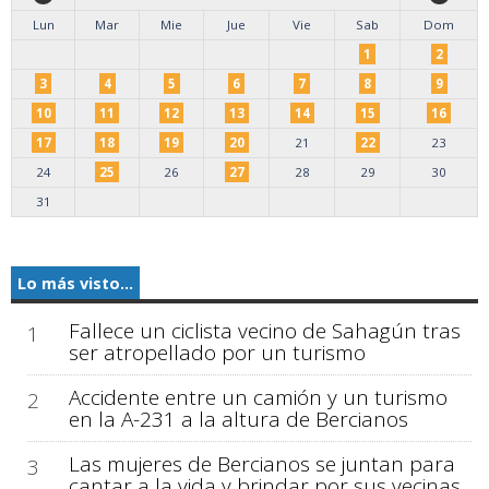
Lun
Mar
Mie
Jue
Vie
Sab
Dom
1
2
3
4
5
6
7
8
9
10
11
12
13
14
15
16
17
18
19
20
21
22
23
24
25
26
27
28
29
30
31
Lo más visto...
Fallece un ciclista vecino de Sahagún tras
1
ser atropellado por un turismo
Accidente entre un camión y un turismo
2
en la A-231 a la altura de Bercianos
Las mujeres de Bercianos se juntan para
3
cantar a la vida y brindar por sus vecinas