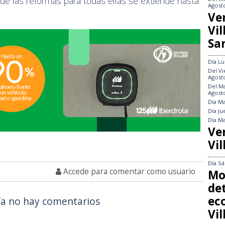
n de las reformas para todas ellas se extiende hasta
Agost
Ve
Vi
Sa
Día
Lu
Del
Vi
Agost
Del
Ma
Agost
Día
Ma
Día
Ju
Día
Ma
Ve
Vil
Día
Sá
Accede para comentar como usuario
Mo
det
ec
a no hay comentarios
Vi