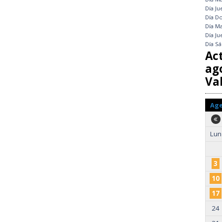
Día
Ju
Día
Do
Día
Ma
Día
Ju
Día
Sá
Ac
ag
Val
Ag
Lun
3
10
17
24