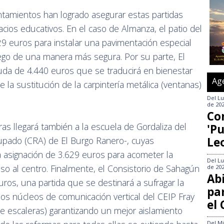
ntamientos han logrado asegurar estas partidas
ios educativos. En el caso de Almanza, el patio del
29 euros para instalar una pavimentación especial
uego de una manera más segura. Por su parte, El
da de 4.440 euros que se traducirá en bienestar
Ag
 la sustitución de la carpintería metálica (ventanas)
Del
Lu
de 20
Co
ras llegará también a la escuela de Gordaliza del
'Pu
Le
grupado (CRA) de El Burgo Ranero-, cuyas
a asignación de 3.629 euros para acometer la
Del
Lu
so al centro. Finalmente, el Consistorio de Sahagún
de 20
Abi
uros, una partida que se destinará a sufragar la
pa
 los núcleos de comunicación vertical del CEIP Fray
el
e escaleras) garantizando un mejor aislamiento
Del
Mi