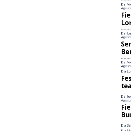
Del
Vi
Agost
Fie
Lo
Del
Lu
Agost
Se
Be
Del
Vi
Agost
Día
Lu
Fes
te
Del
Ju
Agost
Fie
Bu
Día
Sá
Día
Ma