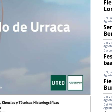
Fie
Lo
Del
Lu
Agost
Se
Be
Del
Vi
Agost
Día
Lu
Fes
te
Del
Ju
Agost
Fie
Bu
Del
Vi
Agost
Del
Mi
Agost