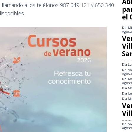
Abi
 o llamando a los teléfonos 987 649 121 y 650 340
pa
isponibles.
el
Del
Mi
Agost
Ve
Vi
Sa
Día
Lu
Del
Vi
Agost
Del
Ma
Agost
Día
Ma
Día
Ju
Día
Ma
Ve
Vil
Del
Vi
Agost