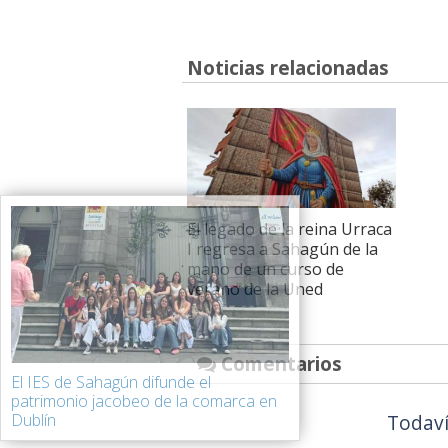
Noticias relacionadas
El legado de la reina Urraca
I regresa a Sahagún de la
mano de un curso de
verano de la Uned
Comentarios
El IES de Sahagún difunde el
patrimonio jacobeo de la comarca en
Todaví
Dublín