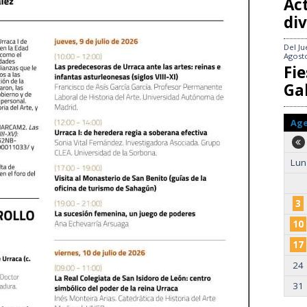
Act
div
Del
Ju
Agost
Fie
Gal
Ag
Lun
3
10
17
24
31