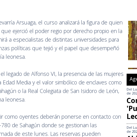
evarría Arsuaga, el curso analizará la figura de quien
 que ejerció el poder regio por derecho propio en la
rá a especialistas de distintas universidades para
anzas políticas que tejió y el papel que desempeñó
ía leonesa.
l legado de Alfonso VI, la presencia de las mujeres
Ag
la Edad Media y el valor simbólico de enclaves como
Del
Lu
hagún o la Real Colegiata de San Isidoro de León,
de 20
Co
na leonesa.
'Pu
Le
tir como oyentes deberán ponerse en contacto con
C-780 de Sahagún donde se gestionan las
Del
Lu
de 20
 jornada de este lunes. Las reservas pueden