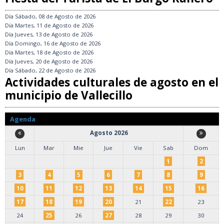
Día
Sábado, 08 de Agosto de 2026
Día
Martes, 11 de Agosto de 2026
Día
Jueves, 13 de Agosto de 2026
Día
Domingo, 16 de Agosto de 2026
Día
Martes, 18 de Agosto de 2026
Día
Jueves, 20 de Agosto de 2026
Día
Sábado, 22 de Agosto de 2026
Actividades culturales de agosto en el
municipio de Vallecillo
Agenda
Agosto 2026
Lun
Mar
Mie
Jue
Vie
Sab
Dom
1
2
3
4
5
6
7
8
9
10
11
12
13
14
15
16
17
18
19
20
21
22
23
24
25
26
27
28
29
30