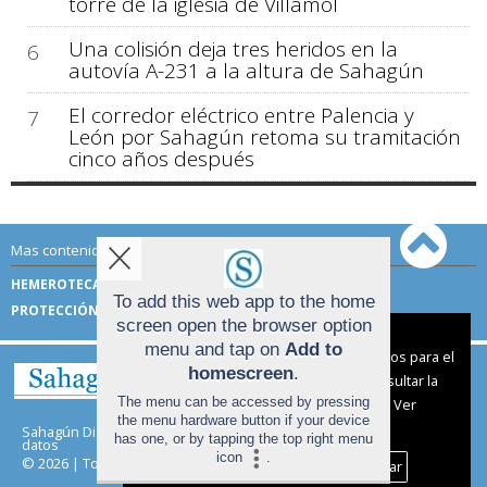
torre de la iglesia de Villamol
Una colisión deja tres heridos en la
6
autovía A-231 a la altura de Sahagún
El corredor eléctrico entre Palencia y
7
León por Sahagún retoma su tramitación
cinco años después
Mas contenido de Sahagún Digital:
HEMEROTECA
TÉRMINOS DE USO
To add this web app to the home
PROTECCIÓN DE DATOS
screen open the browser option
Aviso sobre el Uso de cookies:
menu and tap on
Add to
Utilizamos cookies nuestras y de terceros para el
homescreen
.
funcionamiento del digital. Puedes consultar la
The menu can be accessed by pressing
lista de cookies y como desconectarlas.
Ver
the menu hardware button if your device
nuestra Política de Privacidad y Cookies
Sahagún Digital |
Términos de uso
|
Protección de
has one, or by tapping the top right menu
datos
icon
.
© 2026 | Todos los derechos reservados
Aceptar Cookies
Personalizar