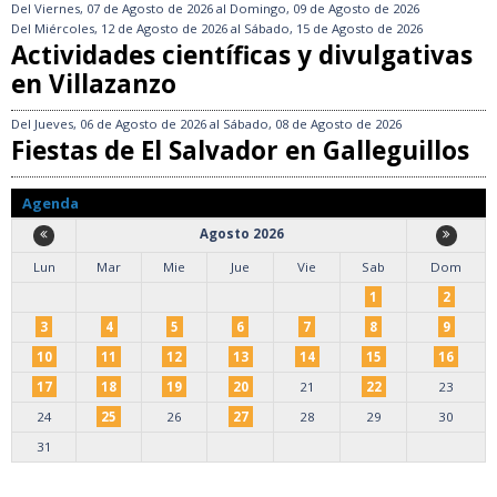
Del
Viernes, 07 de Agosto de 2026
al
Domingo, 09 de Agosto de 2026
Del
Miércoles, 12 de Agosto de 2026
al
Sábado, 15 de Agosto de 2026
Actividades científicas y divulgativas
en Villazanzo
Del
Jueves, 06 de Agosto de 2026
al
Sábado, 08 de Agosto de 2026
Fiestas de El Salvador en Galleguillos
Agenda
Agosto 2026
Lun
Mar
Mie
Jue
Vie
Sab
Dom
1
2
3
4
5
6
7
8
9
10
11
12
13
14
15
16
17
18
19
20
21
22
23
24
25
26
27
28
29
30
31