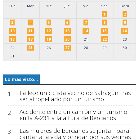
Lun
Mar
Mie
Jue
Vie
Sab
Dom
1
2
3
4
5
6
7
8
9
10
11
12
13
14
15
16
17
18
19
20
21
22
23
24
25
26
27
28
29
30
31
Lo más visto...
Fallece un ciclista vecino de Sahagún tras
1
ser atropellado por un turismo
Accidente entre un camión y un turismo
2
en la A-231 a la altura de Bercianos
Las mujeres de Bercianos se juntan para
3
cantar a la vida y brindar por sus vecinas