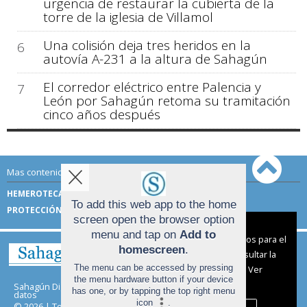
urgencia de restaurar la cubierta de la
torre de la iglesia de Villamol
Una colisión deja tres heridos en la
6
autovía A-231 a la altura de Sahagún
El corredor eléctrico entre Palencia y
7
León por Sahagún retoma su tramitación
cinco años después
Mas contenido de Sahagún Digital:
HEMEROTECA
TÉRMINOS DE USO
To add this web app to the home
PROTECCIÓN DE DATOS
screen open the browser option
Aviso sobre el Uso de cookies:
menu and tap on
Add to
Utilizamos cookies nuestras y de terceros para el
homescreen
.
funcionamiento del digital. Puedes consultar la
The menu can be accessed by pressing
lista de cookies y como desconectarlas.
Ver
the menu hardware button if your device
nuestra Política de Privacidad y Cookies
Sahagún Digital |
Términos de uso
|
Protección de
has one, or by tapping the top right menu
datos
icon
.
© 2026 | Todos los derechos reservados