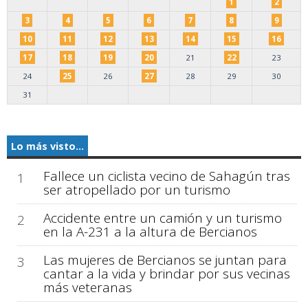
1
2
3
4
5
6
7
8
9
10
11
12
13
14
15
16
17
18
19
20
21
22
23
24
25
26
27
28
29
30
31
Lo más visto...
Fallece un ciclista vecino de Sahagún tras
1
ser atropellado por un turismo
Accidente entre un camión y un turismo
2
en la A-231 a la altura de Bercianos
Las mujeres de Bercianos se juntan para
3
cantar a la vida y brindar por sus vecinas
más veteranas