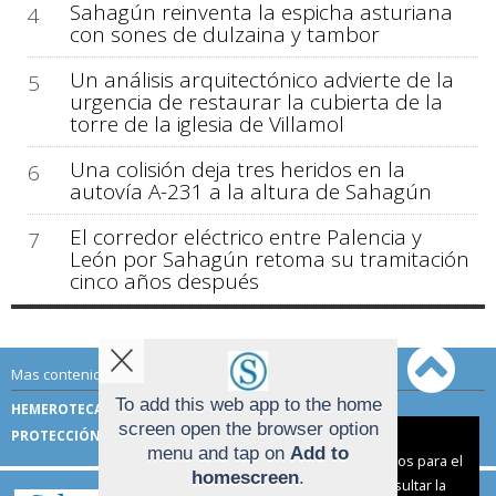
Sahagún reinventa la espicha asturiana
4
con sones de dulzaina y tambor
Un análisis arquitectónico advierte de la
5
urgencia de restaurar la cubierta de la
torre de la iglesia de Villamol
Una colisión deja tres heridos en la
6
autovía A-231 a la altura de Sahagún
El corredor eléctrico entre Palencia y
7
León por Sahagún retoma su tramitación
cinco años después
Mas contenido de Sahagún Digital:
To add this web app to the home
HEMEROTECA
TÉRMINOS DE USO
screen open the browser option
PROTECCIÓN DE DATOS
Aviso sobre el Uso de cookies:
menu and tap on
Add to
Utilizamos cookies nuestras y de terceros para el
homescreen
.
funcionamiento del digital. Puedes consultar la