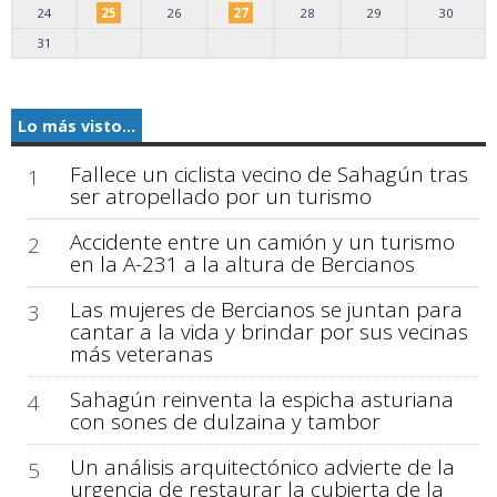
24
25
26
27
28
29
30
31
Lo más visto...
Fallece un ciclista vecino de Sahagún tras
1
ser atropellado por un turismo
Accidente entre un camión y un turismo
2
en la A-231 a la altura de Bercianos
Las mujeres de Bercianos se juntan para
3
cantar a la vida y brindar por sus vecinas
más veteranas
Sahagún reinventa la espicha asturiana
4
con sones de dulzaina y tambor
Un análisis arquitectónico advierte de la
5
urgencia de restaurar la cubierta de la