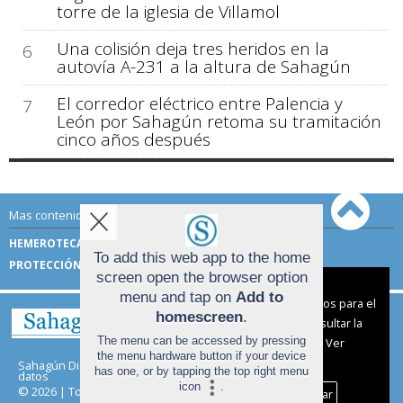
torre de la iglesia de Villamol
Una colisión deja tres heridos en la
6
autovía A-231 a la altura de Sahagún
El corredor eléctrico entre Palencia y
7
León por Sahagún retoma su tramitación
cinco años después
Mas contenido de Sahagún Digital:
HEMEROTECA
TÉRMINOS DE USO
To add this web app to the home
PROTECCIÓN DE DATOS
screen open the browser option
Aviso sobre el Uso de cookies:
menu and tap on
Add to
Utilizamos cookies nuestras y de terceros para el
homescreen
.
funcionamiento del digital. Puedes consultar la
The menu can be accessed by pressing
lista de cookies y como desconectarlas.
Ver
the menu hardware button if your device
nuestra Política de Privacidad y Cookies
Sahagún Digital |
Términos de uso
|
Protección de
has one, or by tapping the top right menu
datos
icon
.
© 2026 | Todos los derechos reservados
Aceptar Cookies
Personalizar