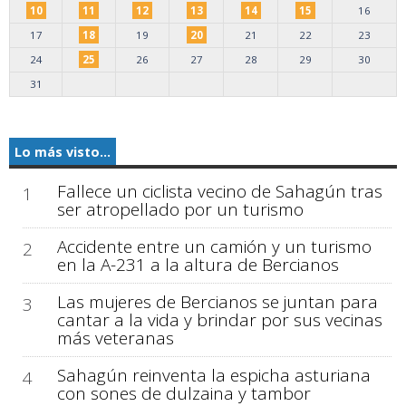
10
11
12
13
14
15
16
17
18
19
20
21
22
23
24
25
26
27
28
29
30
31
Lo más visto...
Fallece un ciclista vecino de Sahagún tras
1
ser atropellado por un turismo
Accidente entre un camión y un turismo
2
en la A-231 a la altura de Bercianos
Las mujeres de Bercianos se juntan para
3
cantar a la vida y brindar por sus vecinas
más veteranas
Sahagún reinventa la espicha asturiana
4
con sones de dulzaina y tambor