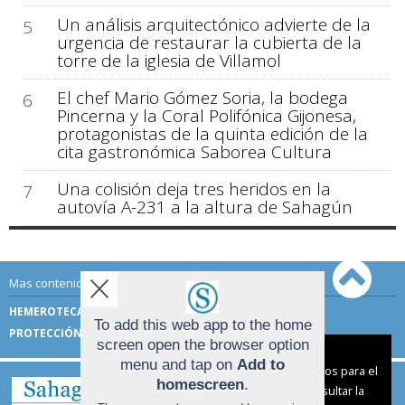
Un análisis arquitectónico advierte de la
5
urgencia de restaurar la cubierta de la
torre de la iglesia de Villamol
El chef Mario Gómez Soria, la bodega
6
Pincerna y la Coral Polifónica Gijonesa,
protagonistas de la quinta edición de la
cita gastronómica Saborea Cultura
Una colisión deja tres heridos en la
7
autovía A-231 a la altura de Sahagún
Mas contenido de Sahagún Digital:
HEMEROTECA
TÉRMINOS DE USO
To add this web app to the home
PROTECCIÓN DE DATOS
screen open the browser option
Aviso sobre el Uso de cookies:
menu and tap on
Add to
Utilizamos cookies nuestras y de terceros para el
homescreen
.
funcionamiento del digital. Puedes consultar la