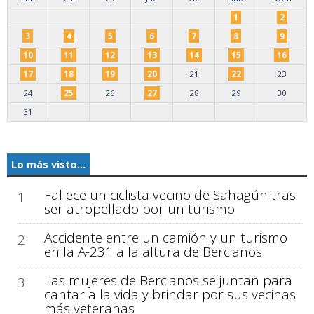
1
2
3
4
5
6
7
8
9
10
11
12
13
14
15
16
17
18
19
20
21
22
23
24
25
26
27
28
29
30
31
Lo más visto...
Fallece un ciclista vecino de Sahagún tras
1
ser atropellado por un turismo
Accidente entre un camión y un turismo
2
en la A-231 a la altura de Bercianos
Las mujeres de Bercianos se juntan para
3
cantar a la vida y brindar por sus vecinas
más veteranas