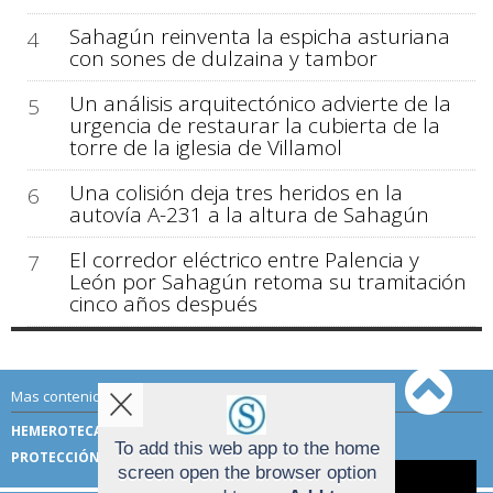
Sahagún reinventa la espicha asturiana
4
con sones de dulzaina y tambor
Un análisis arquitectónico advierte de la
5
urgencia de restaurar la cubierta de la
torre de la iglesia de Villamol
Una colisión deja tres heridos en la
6
autovía A-231 a la altura de Sahagún
El corredor eléctrico entre Palencia y
7
León por Sahagún retoma su tramitación
cinco años después
Mas contenido de Sahagún Digital:
HEMEROTECA
TÉRMINOS DE USO
To add this web app to the home
PROTECCIÓN DE DATOS
screen open the browser option
Aviso sobre el Uso de cookies: