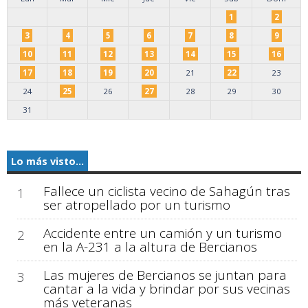
1
2
3
4
5
6
7
8
9
10
11
12
13
14
15
16
17
18
19
20
21
22
23
24
25
26
27
28
29
30
31
Lo más visto...
Fallece un ciclista vecino de Sahagún tras
1
ser atropellado por un turismo
Accidente entre un camión y un turismo
2
en la A-231 a la altura de Bercianos
Las mujeres de Bercianos se juntan para
3
cantar a la vida y brindar por sus vecinas
más veteranas