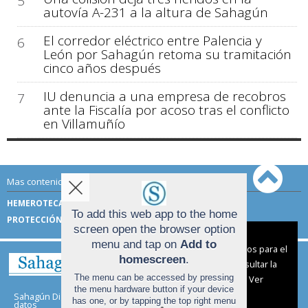
5
autovía A-231 a la altura de Sahagún
El corredor eléctrico entre Palencia y
6
León por Sahagún retoma su tramitación
cinco años después
IU denuncia a una empresa de recobros
7
ante la Fiscalía por acoso tras el conflicto
en Villamuñío
Mas contenido de Sahagún Digital:
HEMEROTECA
TÉRMINOS DE USO
To add this web app to the home
PROTECCIÓN DE DATOS
screen open the browser option
Aviso sobre el Uso de cookies:
menu and tap on
Add to
Utilizamos cookies nuestras y de terceros para el
homescreen
.
funcionamiento del digital. Puedes consultar la
The menu can be accessed by pressing
lista de cookies y como desconectarlas.
Ver
the menu hardware button if your device
nuestra Política de Privacidad y Cookies
Sahagún Digital |
Términos de uso
|
Protección de
has one, or by tapping the top right menu
datos