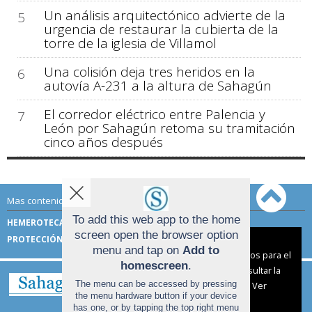
Un análisis arquitectónico advierte de la
5
urgencia de restaurar la cubierta de la
torre de la iglesia de Villamol
Una colisión deja tres heridos en la
6
autovía A-231 a la altura de Sahagún
El corredor eléctrico entre Palencia y
7
León por Sahagún retoma su tramitación
cinco años después
Mas contenido de Sahagún Digital:
To add this web app to the home
HEMEROTECA
TÉRMINOS DE USO
screen open the browser option
PROTECCIÓN DE DATOS
Aviso sobre el Uso de cookies:
menu and tap on
Add to
Utilizamos cookies nuestras y de terceros para el
homescreen
.
funcionamiento del digital. Puedes consultar la
The menu can be accessed by pressing
lista de cookies y como desconectarlas.
Ver
the menu hardware button if your device
nuestra Política de Privacidad y Cookies
has one, or by tapping the top right menu