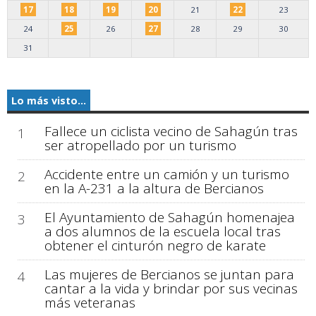
17
18
19
20
21
22
23
24
25
26
27
28
29
30
31
Lo más visto...
Fallece un ciclista vecino de Sahagún tras
1
ser atropellado por un turismo
Accidente entre un camión y un turismo
2
en la A-231 a la altura de Bercianos
El Ayuntamiento de Sahagún homenajea
3
a dos alumnos de la escuela local tras
obtener el cinturón negro de karate
Las mujeres de Bercianos se juntan para
4
cantar a la vida y brindar por sus vecinas
más veteranas