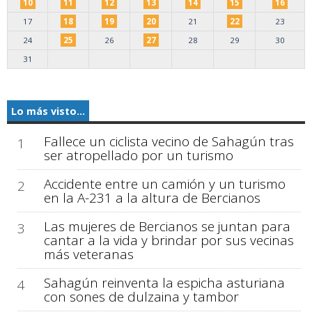
10
11
12
13
14
15
16
17
18
19
20
21
22
23
24
25
26
27
28
29
30
31
Lo más visto...
Fallece un ciclista vecino de Sahagún tras
1
ser atropellado por un turismo
Accidente entre un camión y un turismo
2
en la A-231 a la altura de Bercianos
Las mujeres de Bercianos se juntan para
3
cantar a la vida y brindar por sus vecinas
más veteranas
Sahagún reinventa la espicha asturiana
4
con sones de dulzaina y tambor