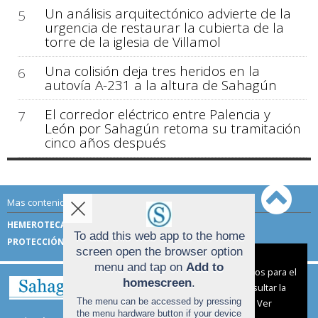
Un análisis arquitectónico advierte de la
5
urgencia de restaurar la cubierta de la
torre de la iglesia de Villamol
Una colisión deja tres heridos en la
6
autovía A-231 a la altura de Sahagún
El corredor eléctrico entre Palencia y
7
León por Sahagún retoma su tramitación
cinco años después
Mas contenido de Sahagún Digital:
HEMEROTECA
TÉRMINOS DE USO
To add this web app to the home
PROTECCIÓN DE DATOS
screen open the browser option
Aviso sobre el Uso de cookies:
menu and tap on
Add to
Utilizamos cookies nuestras y de terceros para el
homescreen
.
funcionamiento del digital. Puedes consultar la
The menu can be accessed by pressing
lista de cookies y como desconectarlas.
Ver
the menu hardware button if your device