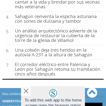
cantar a la vida y brindar por sus vecinas
más veteranas
Sahagún reinventa la espicha asturiana
4
con sones de dulzaina y tambor
Un análisis arquitectónico advierte de la
5
urgencia de restaurar la cubierta de la
torre de la iglesia de Villamol
Una colisión deja tres heridos en la
6
autovía A-231 a la altura de Sahagún
El corredor eléctrico entre Palencia y
7
León por Sahagún retoma su tramitación
cinco años después
Mas contenido de Sahagún Digital:
To add this web app to the home
HEMEROTECA
TÉRMINOS DE USO
screen open the browser option