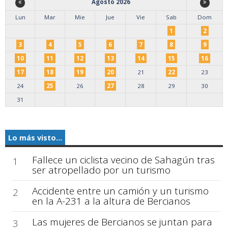
Agosto 2026
Lun
Mar
Mie
Jue
Vie
Sab
Dom
1
2
3
4
5
6
7
8
9
10
11
12
13
14
15
16
17
18
19
20
21
22
23
24
25
26
27
28
29
30
31
Lo más visto...
Fallece un ciclista vecino de Sahagún tras
1
ser atropellado por un turismo
Accidente entre un camión y un turismo
2
en la A-231 a la altura de Bercianos
Las mujeres de Bercianos se juntan para
3