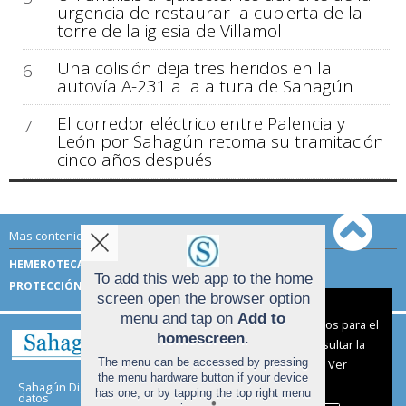
urgencia de restaurar la cubierta de la
torre de la iglesia de Villamol
Una colisión deja tres heridos en la
6
autovía A-231 a la altura de Sahagún
El corredor eléctrico entre Palencia y
7
León por Sahagún retoma su tramitación
cinco años después
Mas contenido de Sahagún Digital:
HEMEROTECA
TÉRMINOS DE USO
To add this web app to the home
PROTECCIÓN DE DATOS
screen open the browser option
Aviso sobre el Uso de cookies:
menu and tap on
Add to
Utilizamos cookies nuestras y de terceros para el
homescreen
.
funcionamiento del digital. Puedes consultar la
The menu can be accessed by pressing
lista de cookies y como desconectarlas.
Ver
the menu hardware button if your device
nuestra Política de Privacidad y Cookies
Sahagún Digital |
Términos de uso
|
Protección de
has one, or by tapping the top right menu
datos