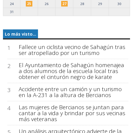
24
25
26
27
28
29
30
31
Lo más visto...
Fallece un ciclista vecino de Sahagún tras
1
ser atropellado por un turismo
El Ayuntamiento de Sahagún homenajea
2
a dos alumnos de la escuela local tras
obtener el cinturón negro de karate
Accidente entre un camión y un turismo
3
en la A-231 a la altura de Bercianos
Las mujeres de Bercianos se juntan para
4
cantar a la vida y brindar por sus vecinas
más veteranas
Un análisis arquitectónico advierte de la
5