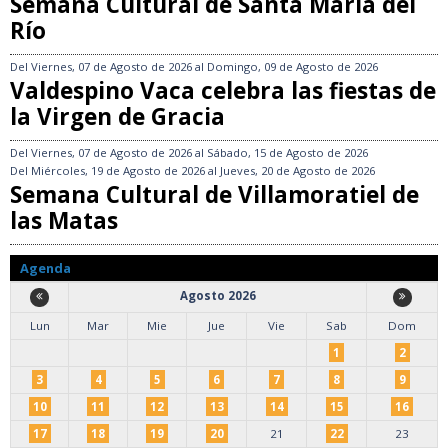
Semana Cultural de Santa María del
Río
Del
Viernes, 07 de Agosto de 2026
al
Domingo, 09 de Agosto de 2026
Valdespino Vaca celebra las fiestas de
la Virgen de Gracia
Del
Viernes, 07 de Agosto de 2026
al
Sábado, 15 de Agosto de 2026
Del
Miércoles, 19 de Agosto de 2026
al
Jueves, 20 de Agosto de 2026
Semana Cultural de Villamoratiel de
las Matas
Agenda
Agosto 2026
Lun
Mar
Mie
Jue
Vie
Sab
Dom
1
2
3
4
5
6
7
8
9
10
11
12
13
14
15
16
17
18
19
20
21
22
23