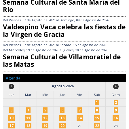
Semana Cultural de Santa María del
Río
Del
Viernes, 07 de Agosto de 2026
al
Domingo, 09 de Agosto de 2026
Valdespino Vaca celebra las fiestas de
la Virgen de Gracia
Del
Viernes, 07 de Agosto de 2026
al
Sábado, 15 de Agosto de 2026
Del
Miércoles, 19 de Agosto de 2026
al
Jueves, 20 de Agosto de 2026
Semana Cultural de Villamoratiel de
las Matas
Agenda
Agosto 2026
Lun
Mar
Mie
Jue
Vie
Sab
Dom
1
2
3
4
5
6
7
8
9
10
11
12
13
14
15
16
17
18
19
20
21
22
23