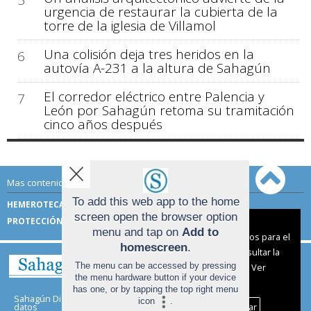
5
urgencia de restaurar la cubierta de la
torre de la iglesia de Villamol
Una colisión deja tres heridos en la
6
autovía A-231 a la altura de Sahagún
El corredor eléctrico entre Palencia y
7
León por Sahagún retoma su tramitación
cinco años después
Mas contenido de Sahagún Digital:
To add this web app to the home
HEMEROTECA
TÉRMINOS DE USO
screen open the browser option
PROTECCIÓN DE DATOS
Aviso sobre el Uso de cookies:
menu and tap on
Add to
Utilizamos cookies nuestras y de terceros para el
homescreen
.
funcionamiento del digital. Puedes consultar la
The menu can be accessed by pressing
lista de cookies y como desconectarlas.
Ver
the menu hardware button if your device
nuestra Política de Privacidad y Cookies
has one, or by tapping the top right menu
Sahagún Digital |
Términos de uso
|
Protección de
icon
.
Aceptar Cookies
Personalizar
datos