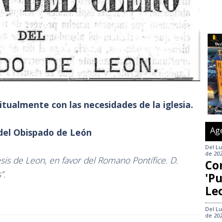
tualmente con las necesidades de la iglesia.
Ag
 del Obispado de León
Del
Lu
de 20
esis de Leon, en favor del Romano Pontífice. D.
Co
”.
'Pu
Le
Del
Lu
de 20