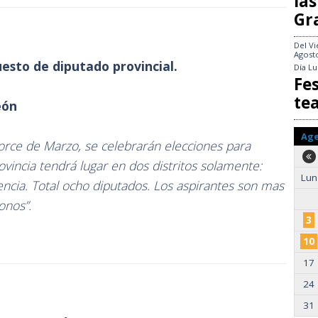
las
Gr
Del
Vi
Agost
uesto de diputado provincial.
Día
Lu
Fes
te
eón
Ag
torce de Marzo, se celebrarán elecciones para
ovincia tendrá lugar en dos distritos solamente:
Lun
ncia. Total ocho diputados. Los aspirantes son mas
onos”.
3
10
17
24
31