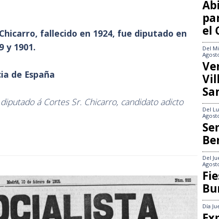
Abi
pa
el
icarro, fallecido en 1924, fue diputado en
 y 1901.
Del
Mi
Agost
Ve
cia de España
Vi
Sa
 diputado á Cortes Sr. Chicarro, candidato adicto
Del
Lu
Agost
Se
Be
Del
Ju
Agost
Fie
Bu
Día
Ju
Exp