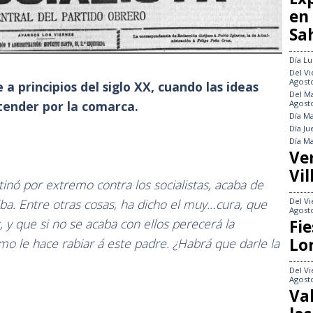
en
Sa
Día
Lu
Del
Vi
Agost
 a principios del siglo XX, cuando las ideas
Del
Ma
tender por la comarca.
Agost
Día
Ma
Día
Ju
Día
Ma
Ve
Vil
tinó por extremo contra los socialistas, acaba de
ba. Entre otras cosas, ha dicho el muy…cura, que
Del
Vi
Agost
s, y que si no se acaba con ellos perecerá la
Fie
Lo
smo le hace rabiar á este padre. ¿Habrá que darle la
Del
Vi
Agost
Va