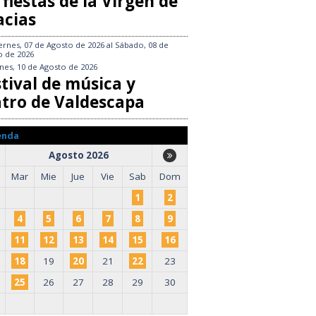
 fiestas de la Virgen de
acias
ernes, 07 de Agosto de 2026
al
Sábado, 08 de
o de 2026
nes, 10 de Agosto de 2026
tival de música y
atro de Valdescapa
enda
Agosto 2026
Mar
Mie
Jue
Vie
Sab
Dom
1
2
4
5
6
7
8
9
11
12
13
14
15
16
18
19
20
21
22
23
25
26
27
28
29
30