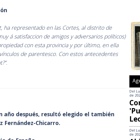
eón
 ha representado en las Cortes, al distrito de
uy á satisfaccion de amigos y adversarios políticos)
ropiedad con esta provincia y por último, en ella
vínculos de parentesco. Con estos antecedentes
t?”.
Ag
Del
Lu
de 20
Co
'Pu
un año después, resultó elegido el también
Le
z Fernández-Chicarro.
Del
Lu
de 20