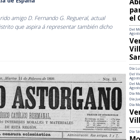
cia de España
Abi
pa
el
rido amigo D. Fernando G. Regueral, actual
strito que aspira á representar también dicho
Del
Mi
Agost
Ve
Vi
Sa
Día
Lu
Del
Vi
Agost
Del
Ma
Agost
Día
Ma
Día
Ju
Día
Ma
Ve
Vil
Día
Sá
Mo