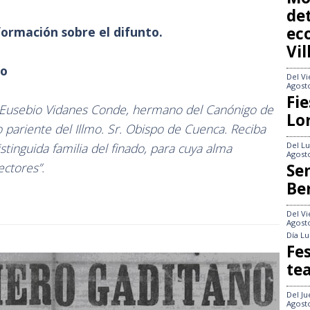
det
ec
ormación sobre el difunto.
Vi
no
Del
Vi
Agost
Fie
D. Eusebio Vidanes Conde, hermano del Canónigo de
Lo
o pariente del Illmo. Sr. Obispo de Cuenca. Reciba
Del
Lu
tinguida familia del finado, para cuya alma
Agost
ctores”.
Se
Be
Del
Vi
Agost
Día
Lu
Fes
te
Del
Ju
Agost