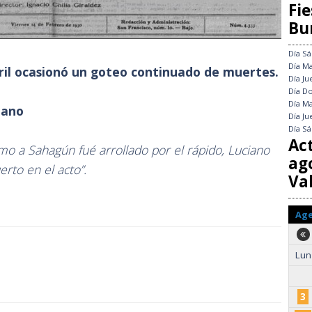
Fie
Bu
Día
Sá
Día
Ma
rril ocasionó un goteo continuado de muertes.
Día
Ju
Día
Do
Día
Ma
itano
Día
Ju
Día
Sá
Ac
mo a Sahagún fué arrollado por el rápido, Luciano
ag
rto en el acto”.
Val
Ag
Lun
3