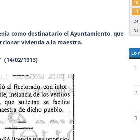
10
17
24
31
enía como destinatario el Ayuntamiento, que
rcionar vivienda a la maestra.
Lo 
 (14/02/1913)
1
2
3