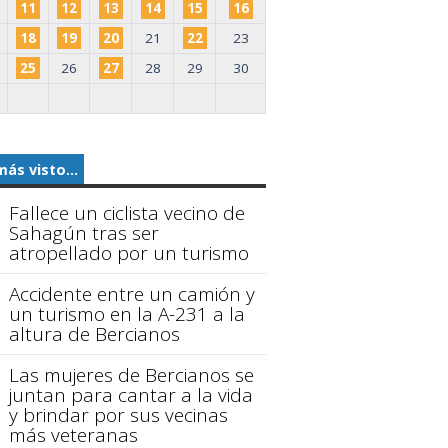
11
12
13
14
15
16
18
19
20
21
22
23
25
26
27
28
29
30
más visto...
Fallece un ciclista vecino de
Sahagún tras ser
atropellado por un turismo
Accidente entre un camión y
un turismo en la A-231 a la
altura de Bercianos
Las mujeres de Bercianos se
juntan para cantar a la vida
y brindar por sus vecinas
más veteranas