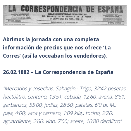
Abrimos la jornada con una completa
información de precios que nos ofrece ‘La
Corres’ (así la voceaban los vendedores).
26.02.1882 – La Correspondencia de España
“Mercados y cosechas. Sahagún.- Trigo, 32’42 pesetas
hectólitro; centeno, 13’51; cebada, 12’60; avena, 8’61;
garbanzos, 55’00; judías, 28’50; patatas, 6’0 ql. M.;
paja, 4’00; vaca y carnero, 1’09 kilg.; tocino, 2’20;
aguardiente, 2’60; vino, 7’00; aceite, 10’80 decálitro”.