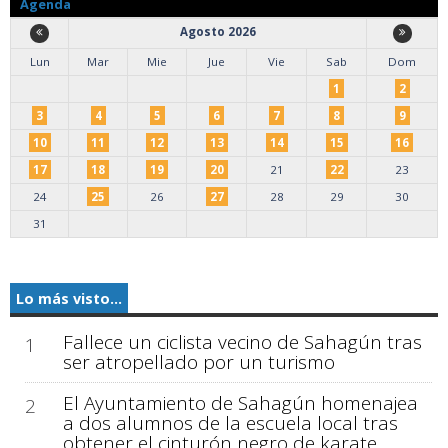
Agenda
Agosto 2026
Lun
Mar
Mie
Jue
Vie
Sab
Dom
1
2
3
4
5
6
7
8
9
10
11
12
13
14
15
16
17
18
19
20
21
22
23
24
25
26
27
28
29
30
31
Lo más visto...
Fallece un ciclista vecino de Sahagún tras
1
ser atropellado por un turismo
El Ayuntamiento de Sahagún homenajea
2
a dos alumnos de la escuela local tras
obtener el cinturón negro de karate