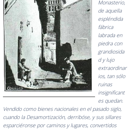
Monasterio,
de aquella
espléndida
fábrica
labrada en
piedra con
grandiosida
d y lujo
extraordinar
ios, tan sólo
ruinas
insignificant
es quedan.
Vendido como bienes nacionales en el pasado siglo,
cuando la Desamortización, derribóse, y sus sillares
esparciéronse por caminos y lugares, convertidos