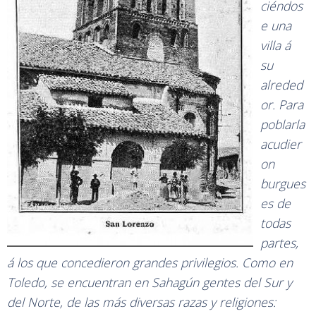
ciéndos
e una
villa á
su
alreded
or. Para
poblarla
acudier
on
burgues
es de
todas
partes,
á los que concedieron grandes privilegios. Como en
Toledo, se encuentran en Sahagún gentes del Sur y
del Norte, de las más diversas razas y religiones: