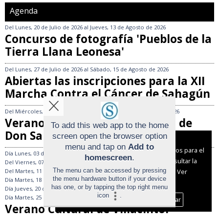
Agenda
Del
Lunes, 20 de Julio de 2026
al
Jueves, 13 de Agosto de 2026
Concurso de fotografía 'Pueblos de la
Tierra Llana Leonesa'
Del
Lunes, 27 de Julio de 2026
al
Sábado, 15 de Agosto de 2026
Abiertas las inscripciones para la XII
Marcha Contra el Cáncer de Sahagún
Del
Miércoles, 29 de Julio de 2026
al
Sábado, 15 de Agosto de 2026
Verano Cultural en Villamartín de
To add this web app to the home
Don Sancho
screen open the browser option
Aviso sobre el Uso de cookies:
menu and tap on
Add to
Utilizamos cookies nuestras y de terceros para el
Día
Lunes, 03 de Agosto de 2026
homescreen
.
funcionamiento del digital. Puedes consultar la
Del
Viernes, 07 de Agosto de 2026
al
Sábado, 08 de Agosto de 2026
The menu can be accessed by pressing
lista de cookies y como desconectarlas.
Ver
Del
Martes, 11 de Agosto de 2026
al
Miércoles, 12 de Agosto de 2026
the menu hardware button if your device
Día
Martes, 18 de Agosto de 2026
nuestra Política de Privacidad y Cookies
has one, or by tapping the top right menu
Día
Jueves, 20 de Agosto de 2026
icon
.
Día
Martes, 25 de Agosto de 2026
Aceptar Cookies
Personalizar
Verano Cultural de Villacintor