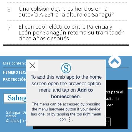
Una colisión deja tres heridos en la
6
autovía A-231 a la altura de Sahagún
El corredor eléctrico entre Palencia y
7
León por Sahagún retoma su tramitación
cinco años después
Mas contenido de Sahagún Digital:
HEMEROTECA
TÉRMINOS DE USO
To add this web app to the home
PROTECCIÓN DE DATOS
screen open the browser option
Aviso sobre el Uso de cookies:
menu and tap on
Add to
Utilizamos cookies nuestras y de terceros para el
homescreen
.
funcionamiento del digital. Puedes consultar la
The menu can be accessed by pressing
lista de cookies y como desconectarlas.
Ver
the menu hardware button if your device
nuestra Política de Privacidad y Cookies
Sahagún Digital |
Términos de uso
|
Protección de
has one, or by tapping the top right menu
datos
icon
.
© 2026 | Todos los derechos reservados
Aceptar Cookies
Personalizar