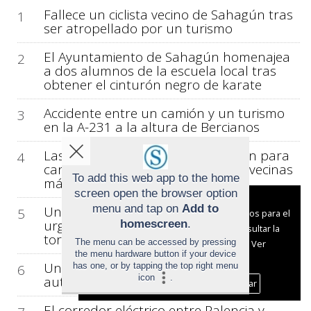
Fallece un ciclista vecino de Sahagún tras
1
ser atropellado por un turismo
El Ayuntamiento de Sahagún homenajea
2
a dos alumnos de la escuela local tras
obtener el cinturón negro de karate
Accidente entre un camión y un turismo
3
en la A-231 a la altura de Bercianos
Las mujeres de Bercianos se juntan para
4
cantar a la vida y brindar por sus vecinas
To add this web app to the home
más veteranas
screen open the browser option
Aviso sobre el Uso de cookies:
menu and tap on
Add to
Un análisis arquitectónico advierte de la
5
Utilizamos cookies nuestras y de terceros para el
urgencia de restaurar la cubierta de la
homescreen
.
funcionamiento del digital. Puedes consultar la
torre de la iglesia de Villamol
The menu can be accessed by pressing
lista de cookies y como desconectarlas.
Ver
the menu hardware button if your device
nuestra Política de Privacidad y Cookies
Una colisión deja tres heridos en la
has one, or by tapping the top right menu
6
icon
.
autovía A-231 a la altura de Sahagún
Aceptar Cookies
Personalizar
El corredor eléctrico entre Palencia y