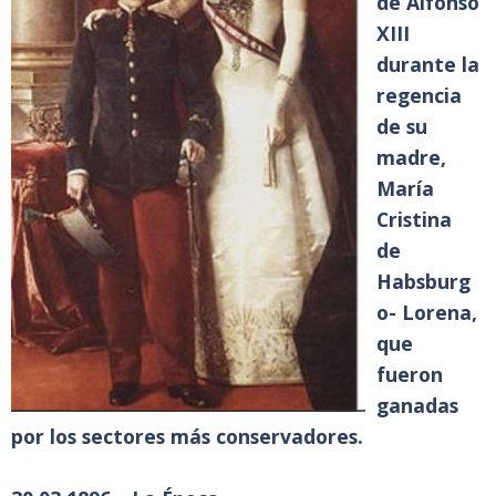
de Alfonso
XIII
durante la
regencia
de su
madre,
María
Cristina
de
Habsburg
o- Lorena,
que
fueron
ganadas
por los sectores más conservadores.