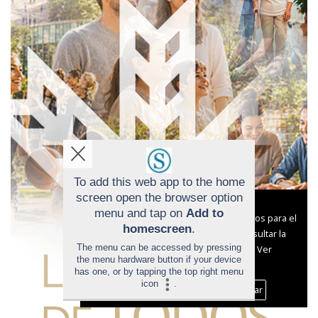
To add this web app to the home
screen open the browser option
Aviso sobre el Uso de cookies:
menu and tap on
Add to
Utilizamos cookies nuestras y de terceros para el
homescreen
.
funcionamiento del digital. Puedes consultar la
The menu can be accessed by pressing
lista de cookies y como desconectarlas.
Ver
the menu hardware button if your device
nuestra Política de Privacidad y Cookies
has one, or by tapping the top right menu
icon
.
Aceptar Cookies
Personalizar