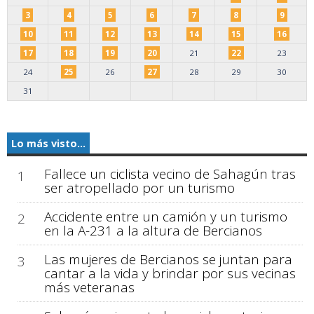
3
4
5
6
7
8
9
10
11
12
13
14
15
16
17
18
19
20
21
22
23
24
25
26
27
28
29
30
31
Lo más visto...
Fallece un ciclista vecino de Sahagún tras
1
ser atropellado por un turismo
Accidente entre un camión y un turismo
2
en la A-231 a la altura de Bercianos
Las mujeres de Bercianos se juntan para
3
cantar a la vida y brindar por sus vecinas
más veteranas