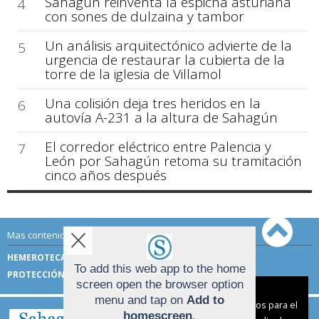
Sahagún reinventa la espicha asturiana
4
con sones de dulzaina y tambor
Un análisis arquitectónico advierte de la
5
urgencia de restaurar la cubierta de la
torre de la iglesia de Villamol
Una colisión deja tres heridos en la
6
autovía A-231 a la altura de Sahagún
El corredor eléctrico entre Palencia y
7
León por Sahagún retoma su tramitación
cinco años después
Mas contenido de Sahagún Digital:
HEMEROTECA
TÉRMINOS DE USO
To add this web app to the home
PROTECCIÓN DE DATOS
screen open the browser option
Aviso sobre el Uso de cookies:
menu and tap on
Add to
Utilizamos cookies nuestras y de terceros para el
homescreen
.