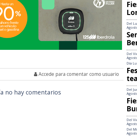
Fie
Lo
Del
Lu
Agost
Se
Be
Del
Vi
Agost
Día
Lu
Fes
Accede para comentar como usuario
te
Del
Ju
a no hay comentarios
Agost
Fie
Bu
Del
Vi
Agost
Del
Mi
Agost