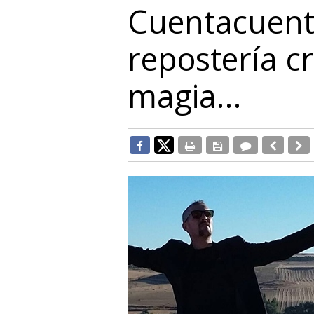
Cuentacuento
repostería c
magia…