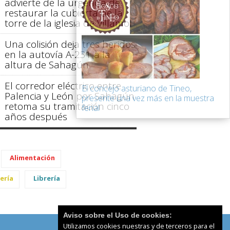
advierte de la urgencia de
restaurar la cubierta de la
torre de la iglesia de Villamol
Una colisión deja tres heridos
en la autovía A-231 a la
altura de Sahagún
El corredor eléctrico entre
El concejo asturiano de Tineo,
Palencia y León por Sahagún
presente una vez más en la muestra
retoma su tramitación cinco
ferial
años después
Alimentación
ería
Librería
Aviso sobre el Uso de cookies:
Utilizamos cookies nuestras y de terceros para el