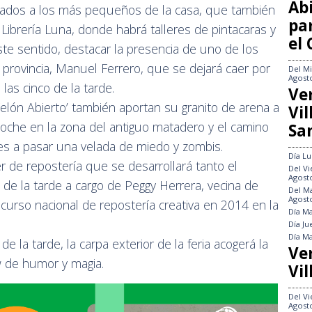
Abi
upados a los más pequeños de la casa, que también
pa
Librería Luna, donde habrá talleres de pintacaras y
el
te sentido, destacar la presencia de uno de los
provincia, Manuel Ferrero, que se dejará caer por
Del
Mi
Agost
 las cinco de la tarde.
Ve
Telón Abierto’ también aportan su granito de arena a
Vi
e-noche en la zona del antiguo matadero y el camino
Sa
antes a pasar una velada de miedo y zombis.
Día
Lu
er de repostería que se desarrollará tanto el
Del
Vi
Agost
de la tarde a cargo de Peggy Herrera, vecina de
Del
Ma
Agost
rso nacional de repostería creativa en 2014 en la
Día
Ma
Día
Ju
Día
Ma
de la tarde, la carpa exterior de la feria acogerá la
Ve
ow de humor y magia.
Vil
Del
Vi
Agost