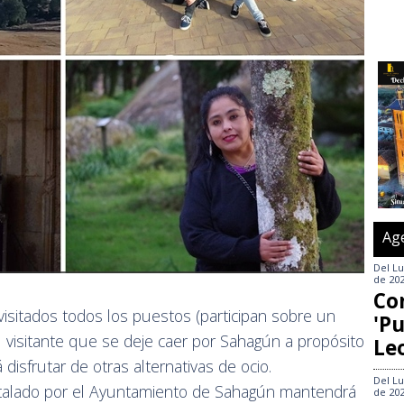
Ag
Del
Lu
de 20
Co
visitados todos los puestos (participan sobre un
'Pu
l visitante que se deje caer por Sahagún a propósito
Le
isfrutar de otras alternativas de ocio.
Del
Lu
instalado por el Ayuntamiento de Sahagún mantendrá
de 20