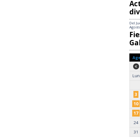
Act
div
Del
Ju
Agost
Fie
Gal
Ag
Lun
3
10
17
24
31