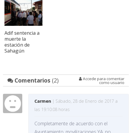
Adif sentencia a
muerte la
estación de
Sahagún
Accede para comentar
Comentarios
(2)
como usuario
Carmen
| Sábado, 28 de Enero de 2017 a
las 19:10:08 horas
Completamente de acuerdo con el
Ayuntamiento, movilizaciones YA, no