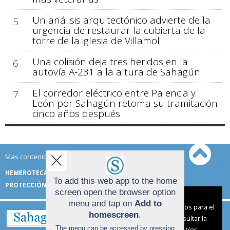
Un análisis arquitectónico advierte de la
5
urgencia de restaurar la cubierta de la
torre de la iglesia de Villamol
Una colisión deja tres heridos en la
6
autovía A-231 a la altura de Sahagún
El corredor eléctrico entre Palencia y
7
León por Sahagún retoma su tramitación
cinco años después
Mas contenido de Sahagún Digital:
HEMEROTECA
TÉRMINOS DE USO
To add this web app to the home
PROTECCIÓN DE DATOS
screen open the browser option
Aviso sobre el Uso de cookies:
menu and tap on
Add to
Utilizamos cookies nuestras y de terceros para el
homescreen
.
funcionamiento del digital. Puedes consultar la
The menu can be accessed by pressing
lista de cookies y como desconectarlas.
Ver