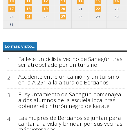
10
11
12
13
14
15
16
17
18
19
20
21
22
23
24
25
26
27
28
29
30
31
Lo más visto...
Fallece un ciclista vecino de Sahagún tras
1
ser atropellado por un turismo
Accidente entre un camión y un turismo
2
en la A-231 a la altura de Bercianos
El Ayuntamiento de Sahagún homenajea
3
a dos alumnos de la escuela local tras
obtener el cinturón negro de karate
Las mujeres de Bercianos se juntan para
4
cantar a la vida y brindar por sus vecinas
más veteranas