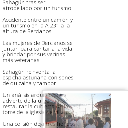
Sahagún tras ser
atropellado por un turismo
Accidente entre un camión y
un turismo en la A-231 a la
altura de Bercianos
Las mujeres de Bercianos se
juntan para cantar a la vida
y brindar por sus vecinas
más veteranas
Sahagún reinventa la
espicha asturiana con sones
de dulzaina y tambor
Un análisis arquitectónico
advierte de la urgencia de
restaurar la cubierta de la
torre de la iglesia de Villamol
Una colisión deja tres heridos