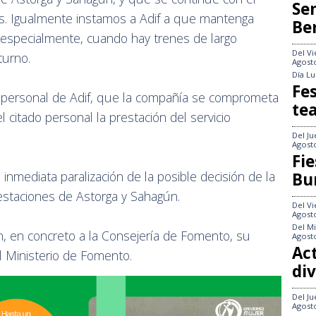
Se
etes. Igualmente instamos a Adif a que mantenga
Be
 especialmente, cuando hay trenes de largo
Del
Vi
turno.
Agost
Día
Lu
Fes
 personal de Adif, que la compañía se comprometa
te
 citado personal la prestación del servicio
Del
Ju
Agost
Fie
a inmediata paralización de la posible decisión de la
Bu
s estaciones de Astorga y Sahagún.
Del
Vi
Agost
Del
Mi
eón, en concreto a la Consejería de Fomento, su
Agost
Act
l Ministerio de Fomento.
div
Del
Ju
Agost