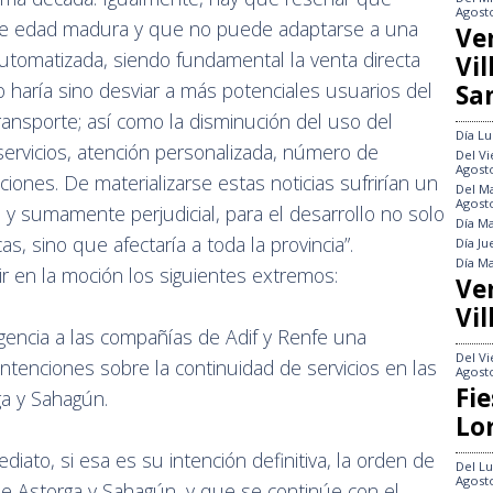
Agost
de edad madura y que no puede adaptarse a una
Ve
automatizada, siendo fundamental la venta directa
Vi
no haría sino desviar a más potenciales usuarios del
Sa
transporte; así como la disminución del uso del
Día
Lu
s servicios, atención personalizada, número de
Del
Vi
Agost
ones. De materializarse estas noticias sufrirían un
Del
Ma
Agost
o y sumamente perjudicial, para el desarrollo no solo
Día
Ma
, sino que afectaría a toda la provincia”.
Día
Ju
Día
Ma
ir en la moción los siguientes extremos:
Ve
Vil
gencia a las compañías de Adif y Renfe una
Del
Vi
intenciones sobre la continuidad de servicios en las
Agost
Fie
ga y Sahagún.
Lo
diato, si esa es su intención definitiva, la orden de
Del
Lu
Agost
n de Astorga y Sahagún, y que se continúe con el