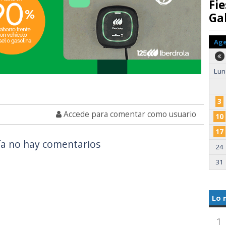
Fie
Gal
Ag
Lun
3
Accede para comentar como usuario
10
17
a no hay comentarios
24
31
Lo 
1