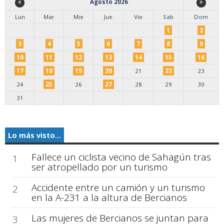
Agosto 2026
Lun
Mar
Mie
Jue
Vie
Sab
Dom
1
2
3
4
5
6
7
8
9
10
11
12
13
14
15
16
17
18
19
20
21
22
23
24
25
26
27
28
29
30
31
Lo más visto...
Fallece un ciclista vecino de Sahagún tras
1
ser atropellado por un turismo
Accidente entre un camión y un turismo
2
en la A-231 a la altura de Bercianos
Las mujeres de Bercianos se juntan para
3