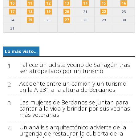
10
11
12
13
14
15
16
17
18
19
20
21
22
23
24
25
26
27
28
29
30
31
Lo más visto...
Fallece un ciclista vecino de Sahagún tras
1
ser atropellado por un turismo
Accidente entre un camión y un turismo
2
en la A-231 a la altura de Bercianos
Las mujeres de Bercianos se juntan para
3
cantar a la vida y brindar por sus vecinas
más veteranas
Un análisis arquitectónico advierte de la
4
urgencia de restaurar la cubierta de la