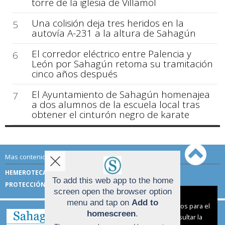
torre de la iglesia de Villamol
Una colisión deja tres heridos en la
5
autovía A-231 a la altura de Sahagún
El corredor eléctrico entre Palencia y
6
León por Sahagún retoma su tramitación
cinco años después
El Ayuntamiento de Sahagún homenajea
7
a dos alumnos de la escuela local tras
obtener el cinturón negro de karate
Mas contenido de Sahagún Digital:
HEMEROTECA
TÉRMINOS DE USO
To add this web app to the home
PROTECCIÓN DE DATOS
screen open the browser option
Aviso sobre el Uso de cookies:
menu and tap on
Add to
Utilizamos cookies nuestras y de terceros para el
homescreen
.
funcionamiento del digital. Puedes consultar la