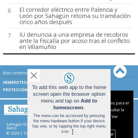
El corredor eléctrico entre Palencia y
6
León por Sahagún retoma su tramitación
cinco años después
IU denuncia a una empresa de recobros
7
ante la Fiscalía por acoso tras el conflicto
en Villamuñío
Mas contenido de Sahagún Digital:
HEMEROTECA
TÉRMINOS DE USO
To add this web app to the home
PROTECCIÓN DE DATOS
screen open the browser option
Aviso sobre el Uso de cookies:
menu and tap on
Add to
Utilizamos cookies nuestras y de terceros para el
homescreen
.
funcionamiento del digital. Puedes consultar la
The menu can be accessed by pressing
lista de cookies y como desconectarlas.
Ver
the menu hardware button if your device
nuestra Política de Privacidad y Cookies
Sahagún Digital |
Términos de uso
|
Protección de
has one, or by tapping the top right menu
datos
icon
.
© 2026 | Todos los derechos reservados
Aceptar Cookies
Personalizar