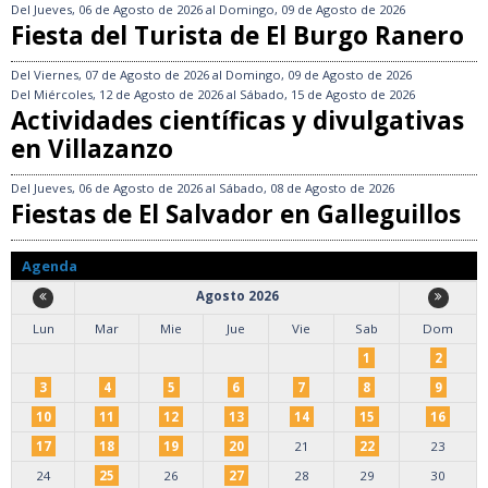
Del
Jueves, 06 de Agosto de 2026
al
Domingo, 09 de Agosto de 2026
Fiesta del Turista de El Burgo Ranero
Del
Viernes, 07 de Agosto de 2026
al
Domingo, 09 de Agosto de 2026
Del
Miércoles, 12 de Agosto de 2026
al
Sábado, 15 de Agosto de 2026
Actividades científicas y divulgativas
en Villazanzo
Del
Jueves, 06 de Agosto de 2026
al
Sábado, 08 de Agosto de 2026
Fiestas de El Salvador en Galleguillos
Agenda
Agosto 2026
Lun
Mar
Mie
Jue
Vie
Sab
Dom
1
2
3
4
5
6
7
8
9
10
11
12
13
14
15
16
17
18
19
20
21
22
23
24
25
26
27
28
29
30