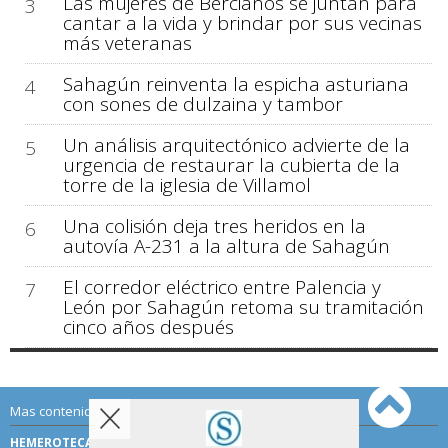
Las mujeres de Bercianos se juntan para
3
cantar a la vida y brindar por sus vecinas
más veteranas
Sahagún reinventa la espicha asturiana
4
con sones de dulzaina y tambor
Un análisis arquitectónico advierte de la
5
urgencia de restaurar la cubierta de la
torre de la iglesia de Villamol
Una colisión deja tres heridos en la
6
autovía A-231 a la altura de Sahagún
El corredor eléctrico entre Palencia y
7
León por Sahagún retoma su tramitación
cinco años después
Mas contenido de Sahagún Digital:
HEMEROTECA
TÉRMINOS DE USO