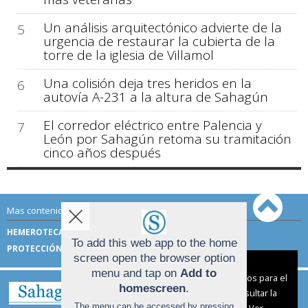
Un análisis arquitectónico advierte de la
5
urgencia de restaurar la cubierta de la
torre de la iglesia de Villamol
Una colisión deja tres heridos en la
6
autovía A-231 a la altura de Sahagún
El corredor eléctrico entre Palencia y
7
León por Sahagún retoma su tramitación
cinco años después
Mas contenido de Sahagún Digital:
HEMEROTECA
TÉRMINOS DE USO
To add this web app to the home
PROTECCIÓN DE DATOS
screen open the browser option
Aviso sobre el Uso de cookies:
menu and tap on
Add to
Utilizamos cookies nuestras y de terceros para el
homescreen
.
funcionamiento del digital. Puedes consultar la
The menu can be accessed by pressing