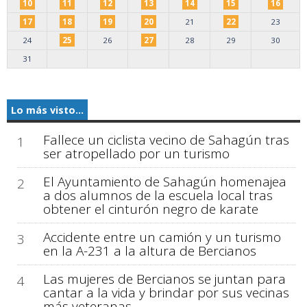
10
11
12
13
14
15
16
17
18
19
20
21
22
23
24
25
26
27
28
29
30
31
Lo más visto...
Fallece un ciclista vecino de Sahagún tras
1
ser atropellado por un turismo
El Ayuntamiento de Sahagún homenajea
2
a dos alumnos de la escuela local tras
obtener el cinturón negro de karate
Accidente entre un camión y un turismo
3
en la A-231 a la altura de Bercianos
Las mujeres de Bercianos se juntan para
4
cantar a la vida y brindar por sus vecinas
más veteranas