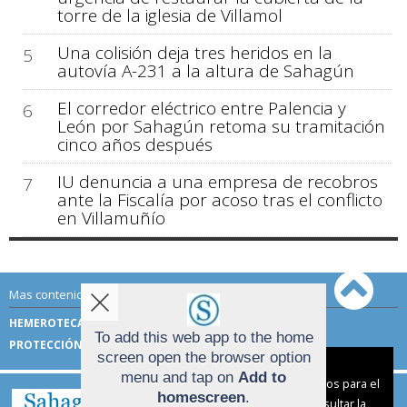
torre de la iglesia de Villamol
Una colisión deja tres heridos en la
5
autovía A-231 a la altura de Sahagún
El corredor eléctrico entre Palencia y
6
León por Sahagún retoma su tramitación
cinco años después
IU denuncia a una empresa de recobros
7
ante la Fiscalía por acoso tras el conflicto
en Villamuñío
Mas contenido de Sahagún Digital:
HEMEROTECA
TÉRMINOS DE USO
To add this web app to the home
PROTECCIÓN DE DATOS
screen open the browser option
Aviso sobre el Uso de cookies:
menu and tap on
Add to
Utilizamos cookies nuestras y de terceros para el
homescreen
.
funcionamiento del digital. Puedes consultar la