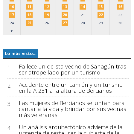
10
11
12
13
14
15
16
17
18
19
20
21
22
23
24
25
26
27
28
29
30
31
Lo más visto...
Fallece un ciclista vecino de Sahagún tras
1
ser atropellado por un turismo
Accidente entre un camión y un turismo
2
en la A-231 a la altura de Bercianos
Las mujeres de Bercianos se juntan para
3
cantar a la vida y brindar por sus vecinas
más veteranas
Un análisis arquitectónico advierte de la
4
urgencia de restaurar la cubierta de la