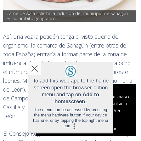
Carne de Ávila solicita la inclusión del municipio de Sahagún 
en su ámbito geográfico
Así, una vez la petición tenga el visto bueno del
organismo, la comarca de Sahagún (entre otras de
toda España) entraría a formar parte de la zona de
influencia de esta figura de calidad, elevando a ocho
el número de marchamos presentes en el sureste
leonés: MG Fabiola de Palencia, DO León (vino Tierra
To add this web app to the home
screen open the browser option
de León), MG Cecina de León, IGP Lenteja de Tierra
Aviso sobre el Uso de cookies:
menu and tap on
Add to
Utilizamos cookies nuestras y de terceros para el
de Campos, MG Puerro de Sahagún, IGP Lechazo de
homescreen
.
funcionamiento del digital. Puedes consultar la
Castilla y León y Productos Ecológicos de Castilla y
The menu can be accessed by pressing
lista de cookies y como desconectarlas.
Ver
León.
the menu hardware button if your device
nuestra Política de Privacidad y Cookies
has one, or by tapping the top right menu
icon
.
Aceptar Cookies
Personalizar
El Consejo Regulador de Carne de Ávila entiende que