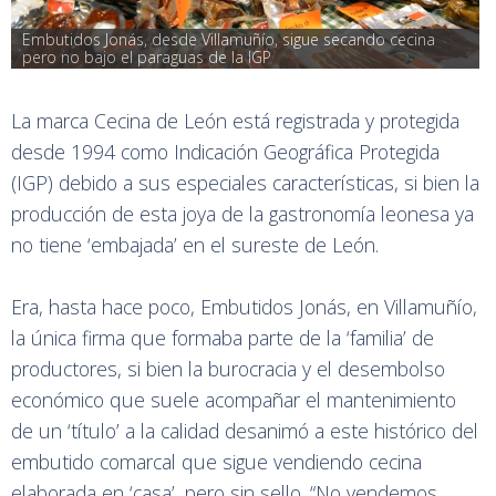
Embutidos Jonás, desde Villamuñío, sigue secando cecina 
pero no bajo el paraguas de la IGP
La marca Cecina de León está registrada y protegida
desde 1994 como Indicación Geográfica Protegida
(IGP) debido a sus especiales características, si bien la
producción de esta joya de la gastronomía leonesa ya
no tiene ‘embajada’ en el sureste de León.
Era, hasta hace poco, Embutidos Jonás, en Villamuñío,
la única firma que formaba parte de la ‘familia’ de
productores, si bien la burocracia y el desembolso
económico que suele acompañar el mantenimiento
de un ‘título’ a la calidad desanimó a este histórico del
embutido comarcal que sigue vendiendo cecina
elaborada en ‘casa’, pero sin sello. “No vendemos