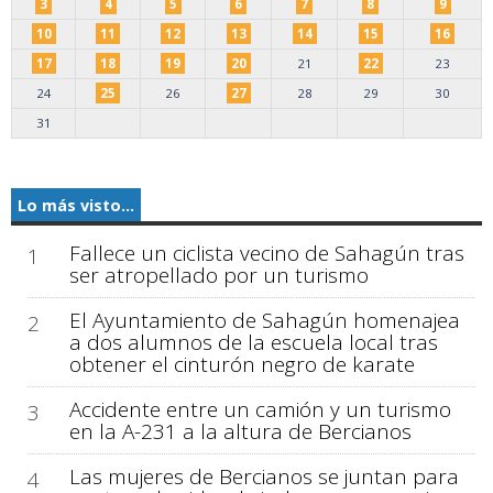
3
4
5
6
7
8
9
10
11
12
13
14
15
16
17
18
19
20
21
22
23
24
25
26
27
28
29
30
31
Lo más visto...
Fallece un ciclista vecino de Sahagún tras
1
ser atropellado por un turismo
El Ayuntamiento de Sahagún homenajea
2
a dos alumnos de la escuela local tras
obtener el cinturón negro de karate
Accidente entre un camión y un turismo
3
en la A-231 a la altura de Bercianos
Las mujeres de Bercianos se juntan para
4