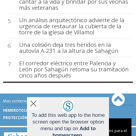
cantar a la vida y brindar por sus vecinas
más veteranas
Un análisis arquitectónico advierte de la
5
urgencia de restaurar la cubierta de la
torre de la iglesia de Villamol
Una colisión deja tres heridos en la
6
autovía A-231 a la altura de Sahagún
El corredor eléctrico entre Palencia y
7
León por Sahagún retoma su tramitación
cinco años después
Mas contenido de Sahagún Digital:
HEMEROTECA
TÉRMINOS DE USO
To add this web app to the home
PROTECCIÓN DE DATOS
screen open the browser option
Aviso sobre el Uso de cookies:
menu and tap on
Add to
Utilizamos cookies nuestras y de terceros para el
homescreen
.