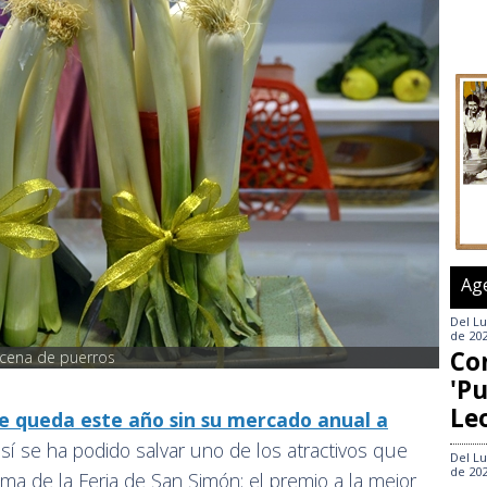
Ag
Del
Lu
de 20
Co
ocena de puerros
'Pu
Le
e queda este año sin su mercado anual a
 sí se ha podido salvar uno de los atractivos que
Del
Lu
de 20
ma de la Feria de San Simón: el premio a la mejor