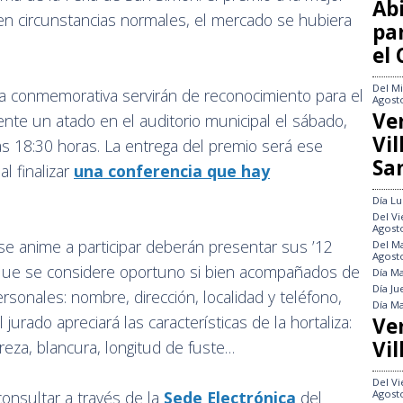
Abi
en circunstancias normales, el mercado se hubiera
pa
el
Del
Mi
ca conmemorativa servirán de reconocimiento para el
Agost
Ve
ente un atado en el auditorio municipal el sábado,
Vi
as 18:30 horas. La entrega del premio será ese
Sa
l finalizar
una conferencia que hay
Día
Lu
Del
Vi
Agost
e anime a participar deberán presentar sus ’12
Del
Ma
Agost
 que se considere oportuno si bien acompañados de
Día
Ma
Día
Ju
sonales: nombre, dirección, localidad y teléfono,
Día
Ma
jurado apreciará las características de la hortaliza:
Ve
Vil
reza, blancura, longitud de fuste…
Del
Vi
Agost
nsultar a través de la
Sede Electrónica
del