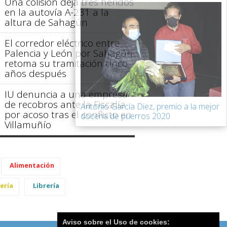
Una colisión deja tres heridos
en la autovía A-231 a la
altura de Sahagún
El corredor eléctrico entre
Palencia y León por Sahagún
retoma su tramitación cinco
años después
IU denuncia a una empresa
de recobros ante la Fiscalía
Antonio García Diez, premio a la mejor
por acoso tras el conflicto en
docena de puerros 2020
Villamuñío
Alimentación
ería
Librería
Aviso sobre el Uso de cookies: