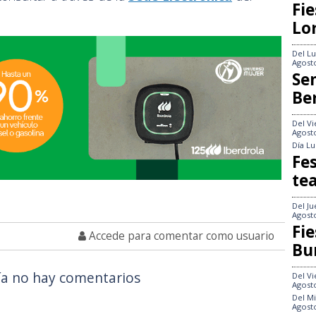
Fie
Lo
Del
Lu
Agost
Se
Be
Del
Vi
Agost
Día
Lu
Fes
te
Del
Ju
Agost
Fie
Accede para comentar como usuario
Bu
a no hay comentarios
Del
Vi
Agost
Del
Mi
Agost