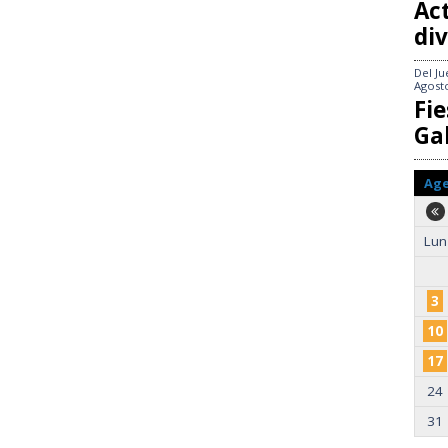
Act
div
Del
Ju
Agost
Fie
Gal
Ag
Lun
3
10
17
24
31