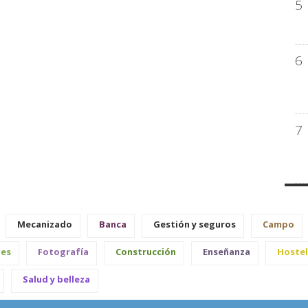
5
6
7
Mecanizado
Banca
Gestión y seguros
Campo
les
Fotografía
Construcción
Enseñanza
Hostel
Salud y belleza