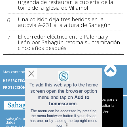
urgencia de restaurar la cubierta de la
torre de la iglesia de Villamol
Una colisión deja tres heridos en la
6
autovía A-231 a la altura de Sahagún
El corredor eléctrico entre Palencia y
7
León por Sahagún retoma su tramitación
cinco años después
Mas contenido de Sahagún Digital:
HEMEROTECA
TÉRMINOS DE USO
To add this web app to the home
PROTECCIÓN DE DATOS
screen open the browser option
Aviso sobre el Uso de cookies:
menu and tap on
Add to
Utilizamos cookies nuestras y de terceros para el
homescreen
.
funcionamiento del digital. Puedes consultar la
The menu can be accessed by pressing
lista de cookies y como desconectarlas.
Ver
the menu hardware button if your device
nuestra Política de Privacidad y Cookies
Sahagún Digital |
Términos de uso
|
Protección de
has one, or by tapping the top right menu
datos
icon
.