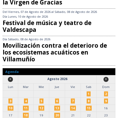
la Virgen de Gracias
Del
Viernes, 07 de Agosto de 2026
al
Sábado, 08 de Agosto de 2026
Día
Lunes, 10 de Agosto de 2026
Festival de música y teatro de
Valdescapa
Día
Sábado, 08 de Agosto de 2026
Movilización contra el deterioro de
los ecosistemas acuáticos en
Villamuñío
Agenda
Agosto 2026
Lun
Mar
Mie
Jue
Vie
Sab
Dom
1
2
3
4
5
6
7
8
9
10
11
12
13
14
15
16
17
18
19
20
21
22
23