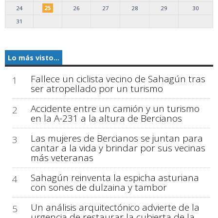
24
25
26
27
28
29
30
31
Lo más visto...
Fallece un ciclista vecino de Sahagún tras
1
ser atropellado por un turismo
Accidente entre un camión y un turismo
2
en la A-231 a la altura de Bercianos
Las mujeres de Bercianos se juntan para
3
cantar a la vida y brindar por sus vecinas
más veteranas
Sahagún reinventa la espicha asturiana
4
con sones de dulzaina y tambor
Un análisis arquitectónico advierte de la
5
urgencia de restaurar la cubierta de la