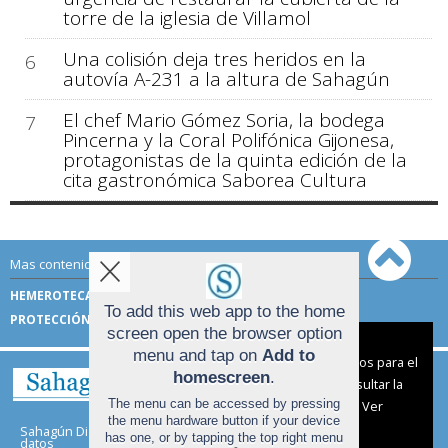
torre de la iglesia de Villamol
Una colisión deja tres heridos en la
6
autovía A-231 a la altura de Sahagún
El chef Mario Gómez Soria, la bodega
7
Pincerna y la Coral Polifónica Gijonesa,
protagonistas de la quinta edición de la
cita gastronómica Saborea Cultura
Mas contenido de Sahagún Digital:
HEMEROTECA
TÉRMINOS DE USO
To add this web app to the home
PROTECCIÓN DE DATOS
screen open the browser option
Aviso sobre el Uso de cookies:
menu and tap on
Add to
Utilizamos cookies nuestras y de terceros para el
homescreen
.
funcionamiento del digital. Puedes consultar la
The menu can be accessed by pressing
lista de cookies y como desconectarlas.
Ver
the menu hardware button if your device
nuestra Política de Privacidad y Cookies
Sahagún Digital |
Términos de uso
|
Protección de
has one, or by tapping the top right menu
datos