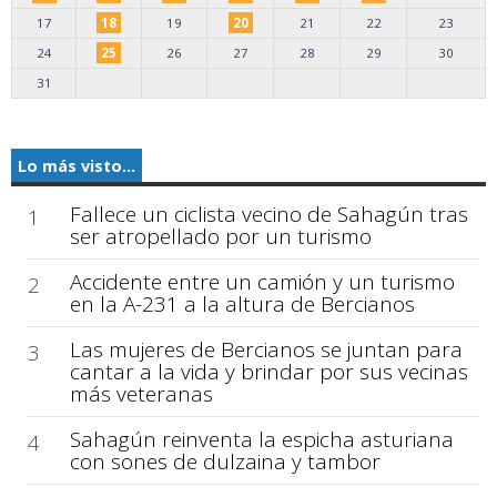
17
18
19
20
21
22
23
24
25
26
27
28
29
30
31
Lo más visto...
Fallece un ciclista vecino de Sahagún tras
1
ser atropellado por un turismo
Accidente entre un camión y un turismo
2
en la A-231 a la altura de Bercianos
Las mujeres de Bercianos se juntan para
3
cantar a la vida y brindar por sus vecinas
más veteranas
Sahagún reinventa la espicha asturiana
4
con sones de dulzaina y tambor