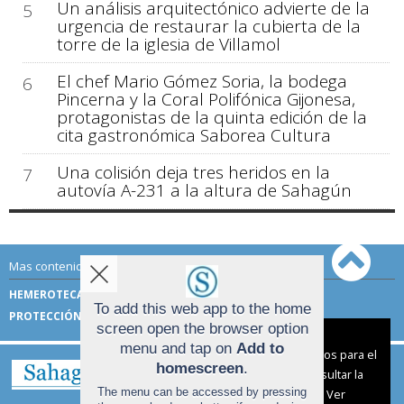
Un análisis arquitectónico advierte de la
5
urgencia de restaurar la cubierta de la
torre de la iglesia de Villamol
El chef Mario Gómez Soria, la bodega
6
Pincerna y la Coral Polifónica Gijonesa,
protagonistas de la quinta edición de la
cita gastronómica Saborea Cultura
Una colisión deja tres heridos en la
7
autovía A-231 a la altura de Sahagún
Mas contenido de Sahagún Digital:
HEMEROTECA
TÉRMINOS DE USO
To add this web app to the home
PROTECCIÓN DE DATOS
screen open the browser option
Aviso sobre el Uso de cookies:
menu and tap on
Add to
Utilizamos cookies nuestras y de terceros para el
homescreen
.
funcionamiento del digital. Puedes consultar la
The menu can be accessed by pressing
lista de cookies y como desconectarlas.
Ver