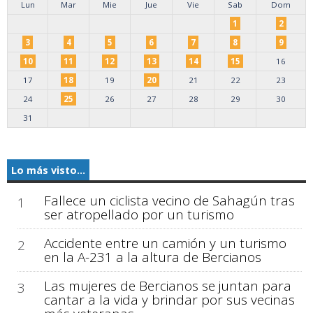
Lun
Mar
Mie
Jue
Vie
Sab
Dom
1
2
3
4
5
6
7
8
9
10
11
12
13
14
15
16
17
18
19
20
21
22
23
24
25
26
27
28
29
30
31
Lo más visto...
Fallece un ciclista vecino de Sahagún tras
1
ser atropellado por un turismo
Accidente entre un camión y un turismo
2
en la A-231 a la altura de Bercianos
Las mujeres de Bercianos se juntan para
3
cantar a la vida y brindar por sus vecinas