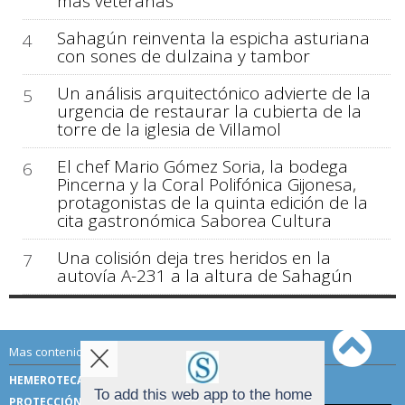
más veteranas
Sahagún reinventa la espicha asturiana
4
con sones de dulzaina y tambor
Un análisis arquitectónico advierte de la
5
urgencia de restaurar la cubierta de la
torre de la iglesia de Villamol
El chef Mario Gómez Soria, la bodega
6
Pincerna y la Coral Polifónica Gijonesa,
protagonistas de la quinta edición de la
cita gastronómica Saborea Cultura
Una colisión deja tres heridos en la
7
autovía A-231 a la altura de Sahagún
Mas contenido de Sahagún Digital:
HEMEROTECA
TÉRMINOS DE USO
To add this web app to the home
PROTECCIÓN DE DATOS