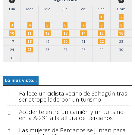
Lun
Mar
Mie
Jue
Vie
Sab
Dom
1
2
3
4
5
6
7
8
9
10
11
12
13
14
15
16
17
18
19
20
21
22
23
24
25
26
27
28
29
30
31
Lo más visto...
Fallece un ciclista vecino de Sahagún tras
1
ser atropellado por un turismo
Accidente entre un camión y un turismo
2
en la A-231 a la altura de Bercianos
Las mujeres de Bercianos se juntan para
3