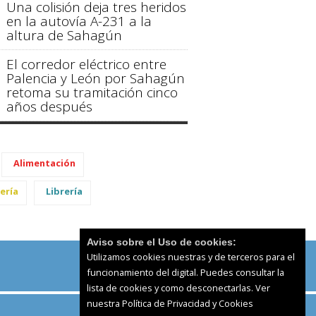
Una colisión deja tres heridos
en la autovía A-231 a la
altura de Sahagún
El corredor eléctrico entre
Palencia y León por Sahagún
retoma su tramitación cinco
años después
Alimentación
ería
Librería
Aviso sobre el Uso de cookies:
Utilizamos cookies nuestras y de terceros para el
funcionamiento del digital. Puedes consultar la
lista de cookies y como desconectarlas.
Ver
nuestra Política de Privacidad y Cookies