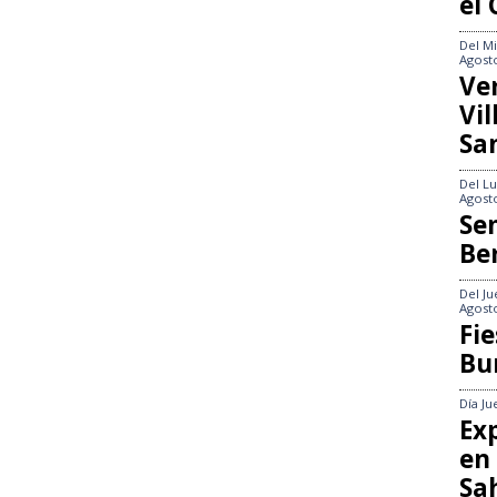
el
Del
Mi
Agost
Ve
Vi
Sa
Del
Lu
Agost
Se
Be
Del
Ju
Agost
Fie
Bu
Día
Ju
Exp
en
Sa