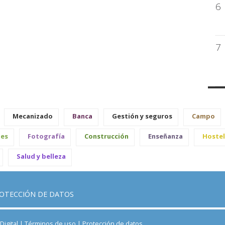
6
7
Mecanizado
Banca
Gestión y seguros
Campo
les
Fotografía
Construcción
Enseñanza
Hostel
Salud y belleza
OTECCIÓN DE DATOS
igital |
Términos de uso
|
Protección de datos