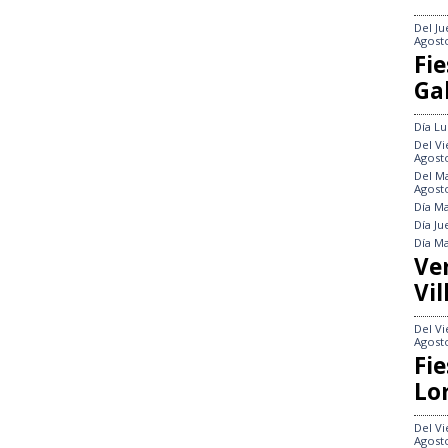
Del
Ju
Agost
Fie
Gal
Día
Lu
Del
Vi
Agost
Del
Ma
Agost
Día
Ma
Día
Ju
Día
Ma
Ve
Vil
Del
Vi
Agost
Fie
Lo
Del
Vi
Agost