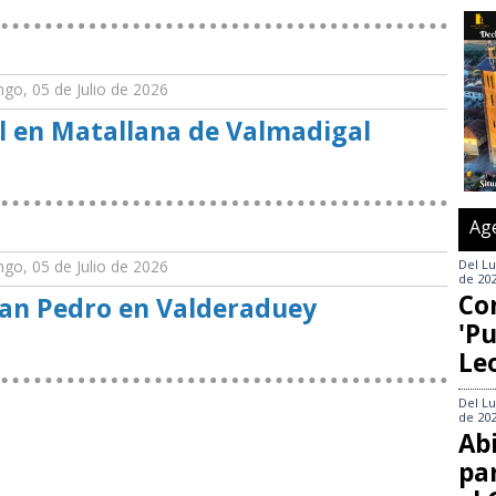
go, 05 de Julio de 2026
al en Matallana de Valmadigal
Ag
go, 05 de Julio de 2026
Del
Lu
de 20
Co
San Pedro en Valderaduey
'Pu
Le
Del
Lu
de 20
Abi
pa