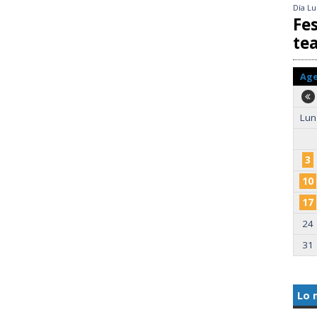
Día
Lu
Fes
te
Ag
Lun
3
10
17
24
31
Lo 