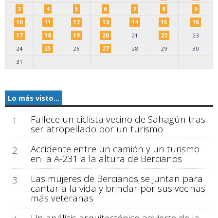
3
4
5
6
7
8
9
10
11
12
13
14
15
16
17
18
19
20
21
22
23
24
25
26
27
28
29
30
31
Lo más visto...
Fallece un ciclista vecino de Sahagún tras
1
ser atropellado por un turismo
Accidente entre un camión y un turismo
2
en la A-231 a la altura de Bercianos
Las mujeres de Bercianos se juntan para
3
cantar a la vida y brindar por sus vecinas
más veteranas