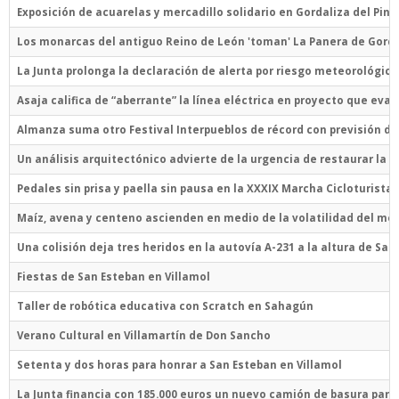
Exposición de acuarelas y mercadillo solidario en Gordaliza del Pino
Los monarcas del antiguo Reino de León 'toman' La Panera de Gorda
La Junta prolonga la declaración de alerta por riesgo meteorológic
Asaja califica de “aberrante” la línea eléctrica en proyecto que ev
Almanza suma otro Festival Interpueblos de récord con previsión de
Un análisis arquitectónico advierte de la urgencia de restaurar la cu
Pedales sin prisa y paella sin pausa en la XXXIX Marcha Cicloturista
Maíz, avena y centeno ascienden en medio de la volatilidad del me
Una colisión deja tres heridos en la autovía A-231 a la altura de Sa
Fiestas de San Esteban en Villamol
Taller de robótica educativa con Scratch en Sahagún
Verano Cultural en Villamartín de Don Sancho
Setenta y dos horas para honrar a San Esteban en Villamol
La Junta financia con 185.000 euros un nuevo camión de basura pa