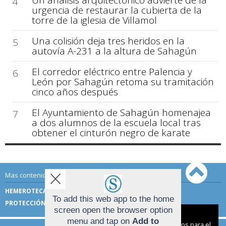
Un análisis arquitectónico advierte de la
4
urgencia de restaurar la cubierta de la
torre de la iglesia de Villamol
Una colisión deja tres heridos en la
5
autovía A-231 a la altura de Sahagún
El corredor eléctrico entre Palencia y
6
León por Sahagún retoma su tramitación
cinco años después
El Ayuntamiento de Sahagún homenajea
7
a dos alumnos de la escuela local tras
obtener el cinturón negro de karate
Mas contenido de Sahagún Digital:
HEMEROTECA
TÉRMINOS DE USO
To add this web app to the home
PROTECCIÓN DE DATOS
screen open the browser option
Aviso sobre el Uso de cookies:
menu and tap on
Add to
Utilizamos cookies nuestras y de terceros para el