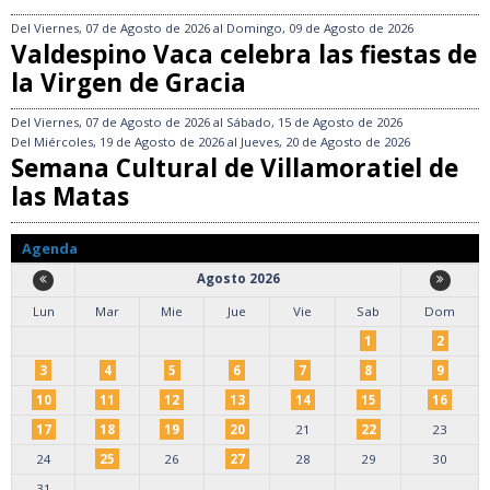
Del
Viernes, 07 de Agosto de 2026
al
Domingo, 09 de Agosto de 2026
Valdespino Vaca celebra las fiestas de
la Virgen de Gracia
Del
Viernes, 07 de Agosto de 2026
al
Sábado, 15 de Agosto de 2026
Del
Miércoles, 19 de Agosto de 2026
al
Jueves, 20 de Agosto de 2026
Semana Cultural de Villamoratiel de
las Matas
Agenda
Agosto 2026
Lun
Mar
Mie
Jue
Vie
Sab
Dom
1
2
3
4
5
6
7
8
9
10
11
12
13
14
15
16
17
18
19
20
21
22
23
24
25
26
27
28
29
30
31