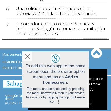
Una colisión deja tres heridos en la
6
autovía A-231 a la altura de Sahagún
El corredor eléctrico entre Palencia y
7
León por Sahagún retoma su tramitación
cinco años después
Mas contenido de Sahagún Digital:
HEMEROTECA
TÉRMINOS DE USO
To add this web app to the home
PROTECCIÓN DE DATOS
screen open the browser option
Aviso sobre el Uso de cookies:
menu and tap on
Add to
Utilizamos cookies nuestras y de terceros para el
homescreen
.
funcionamiento del digital. Puedes consultar la
The menu can be accessed by pressing
lista de cookies y como desconectarlas.
Ver
the menu hardware button if your device
nuestra Política de Privacidad y Cookies
Sahagún Digital |
Términos de uso
|
Protección de
has one, or by tapping the top right menu
datos
icon
.
© 2026 | Todos los derechos reservados
Aceptar Cookies
Personalizar