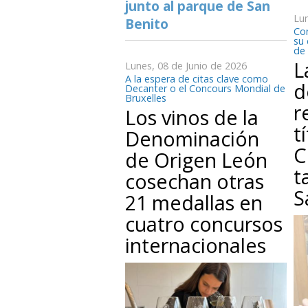
junto al parque de San
Lun
Benito
Con
su 
de 
L
Lunes, 08 de Junio de 2026
A la espera de citas clave como
d
Decanter o el Concours Mondial de
Bruxelles
r
Los vinos de la
t
Denominación
C
de Origen León
t
cosechan otras
S
21 medallas en
cuatro concursos
internacionales