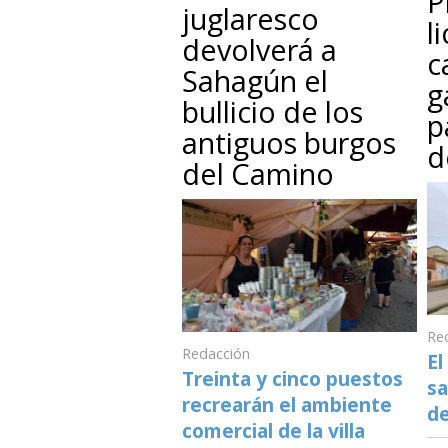
P
juglaresco
l
devolverá a
c
Sahagún el
g
bullicio de los
p
antiguos burgos
d
del Camino
Re
Redacción
El
Treinta y cinco puestos
sa
recrearán el ambiente
de
comercial de la villa