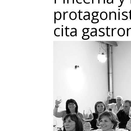
protagonist
cita gastr