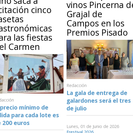
ino saca a
vinos Pincerna d
icitación cinco
Grajal de
asetas
Campos en los
astronómicas
Premios Pisado
ara las fiestas
el Carmen
Redacción
La gala de entrega de
galardones será el tres
dacción
 precio mínimo de
de julio
lida para cada lote es
 200 euros
Lunes, 01 de Junio de 2026
Frestival 2026