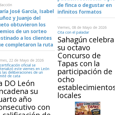
de finca o degustar en
dacción
ría José García, Isabel
infinitos formatos
ñoz y Juanjo del
eto obtuvieron los
Viernes, 08 de Mayo de 2026
emios de un sorteo
Cita con el paladar
Sahagún celebra
stinado a los clientes
e completaron la ruta
su octavo
Concurso de
ernes, 22 de Mayo de 2026
Tapas con la
certificación oficial se
participación de
erializó este viernes en León
s las deliberaciones de un
mité de cata
ocho
a DO León
establecimiento
ncadena su
locales
uarto año
onsecutivo con
a calificación de