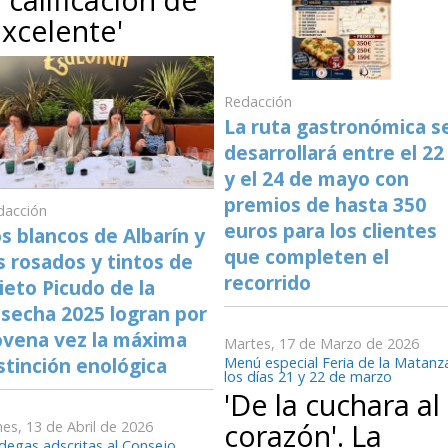
excelente'
Redacción
La ruta gastronómica s
desarrollará entre el 22
y el 24 de mayo con
premios de hasta 350
dacción
euros para los clientes
s blancos de Albarín y
que completen el
s rosados y tintos de
recorrido
ieto Picudo de la
secha 2025 logran por
vena vez la máxima
Martes, 17 de Marzo de 2026
stinción enológica
Menú especial Feria de la Matanz
los días 21 y 22 de marzo
'De la cuchara al
corazón'. La
es, 13 de Abril de 2026
degas adscritas al Consejo