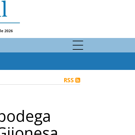
de 2026
RSS
 bodega
Gijonesa,