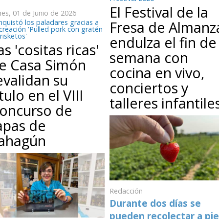
El Festival de la
es, 01 de Junio de 2026
quistó los paladares gracias a
Fresa de Almanz
creación 'Pulled pork con gratén
risketos'
endulza el fin de
as 'cositas ricas'
semana con
e Casa Simón
cocina en vivo,
evalidan su
conciertos y
ítulo en el VIII
talleres infantile
oncurso de
apas de
ahagún
Redacción
Durante dos días se
pueden recolectar a pie