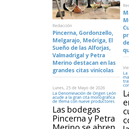
Re
Ma
Mu
Redacción
Cu
Pincerna, Gordonzello,
pr
Melgarajo, Meóriga, El
de
Sueño de las Alforjas,
qu
Valmadrigal y Petra
Merino destacan en las
Vi
grandes citas vinícolas
La 
mat
tra
co
Lunes, 25 de Mayo de 2026
L
La Denominación de Origen León
acude a la gran cita monográfica
e
de Ifema con nueve productores
Las bodegas
c
Pincerna y Petra
c
Merino se abren
l