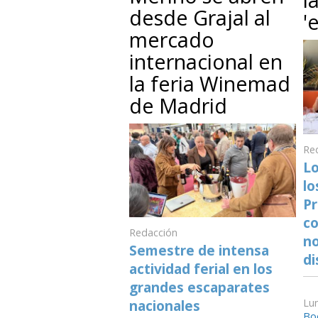
desde Grajal al
'
mercado
internacional en
la feria Winemad
de Madrid
Re
Lo
lo
Pr
co
Redacción
no
Semestre de intensa
di
actividad ferial en los
grandes escaparates
Lun
nacionales
Bo