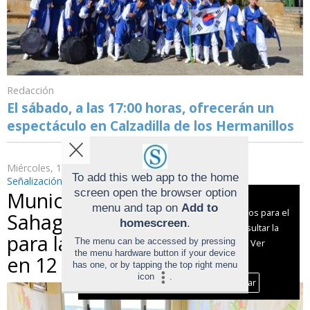
Redacción
El sábado, a las 17:00 horas, ofrecerán un
espectáculo en Calzadilla de los Hermanillos
Miércoles, 14 de Mayo de 2025
To add this web app to the home
Señalización y promoción como primeros pasos
screen open the browser option
Municipios del Camino Liébana
Aviso sobre el Uso de cookies:
menu and tap on
Add to
Utilizamos cookies nuestras y de terceros para el
Sahagún trazan la hoja de ruta
homescreen
.
funcionamiento del digital. Puedes consultar la
para la reactivación de la senda
The menu can be accessed by pressing
lista de cookies y como desconectarlas.
Ver
the menu hardware button if your device
en 12 meses
nuestra Política de Privacidad y Cookies
has one, or by tapping the top right menu
icon
.
Aceptar Cookies
Personalizar