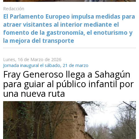
Redacción
El Parlamento Europeo impulsa medidas para
atraer visitantes al interior mediante el
fomento de la gastronomía, el enoturismo y
la mejora del transporte
Lunes, 16 de Marzo de 2026
Jornada inaugural el sábado, 21 de marzo
Fray Generoso llega a Sahagún
para guiar al público infantil por
una nueva ruta