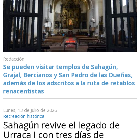
Redacción
Se pueden visitar templos de Sahagún,
Grajal, Bercianos y San Pedro de las Dueñas,
además de los adscritos a la ruta de retablos
renacentistas
Lunes, 13 de Julio de 2026
Recreación histórica
Sahagún revive el legado de
Urraca I con tres días de