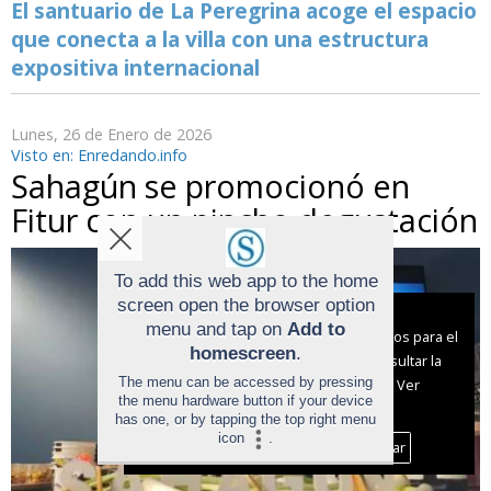
El santuario de La Peregrina acoge el espacio
que conecta a la villa con una estructura
expositiva internacional
Lunes, 26 de Enero de 2026
Visto en: Enredando.info
Sahagún se promocionó en
Fitur con un pincho degustación
To add this web app to the home
screen open the browser option
Aviso sobre el Uso de cookies:
menu and tap on
Add to
Utilizamos cookies nuestras y de terceros para el
homescreen
.
funcionamiento del digital. Puedes consultar la
The menu can be accessed by pressing
lista de cookies y como desconectarlas.
Ver
the menu hardware button if your device
nuestra Política de Privacidad y Cookies
has one, or by tapping the top right menu
icon
.
Aceptar Cookies
Personalizar