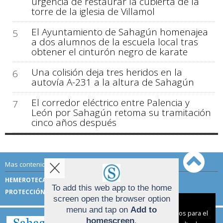
urgencia de restaurar la cubierta de la
torre de la iglesia de Villamol
El Ayuntamiento de Sahagún homenajea
5
a dos alumnos de la escuela local tras
obtener el cinturón negro de karate
Una colisión deja tres heridos en la
6
autovía A-231 a la altura de Sahagún
El corredor eléctrico entre Palencia y
7
León por Sahagún retoma su tramitación
cinco años después
Mas contenido de Sahagún Digital:
HEMEROTECA
TÉRMINOS DE USO
To add this web app to the home
PROTECCIÓN DE DATOS
screen open the browser option
Aviso sobre el Uso de cookies:
menu and tap on
Add to
Utilizamos cookies nuestras y de terceros para el
homescreen
.