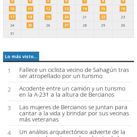
3
4
5
6
7
8
9
10
11
12
13
14
15
16
17
18
19
20
21
22
23
24
25
26
27
28
29
30
31
Lo más visto...
Fallece un ciclista vecino de Sahagún tras
1
ser atropellado por un turismo
Accidente entre un camión y un turismo
2
en la A-231 a la altura de Bercianos
Las mujeres de Bercianos se juntan para
3
cantar a la vida y brindar por sus vecinas
más veteranas
Un análisis arquitectónico advierte de la
4